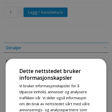
Legg i handlekurv
Detaljer
Rubber, Front Footrest
Dette nettstedet bruker
Part # 43511-Z1000
informasjonskapsler
Mer informasjon
Vi bruker informasjonskapsler for å
tilpasse innhold, annonser og analysere
Produktomtaler
trafikken vår. Vi deler også informasjon
Fil vedlegg
om din bruk av nettstedet vårt med våre
annonserings- og analysepartnere som