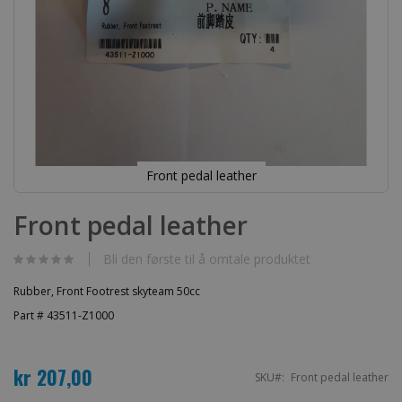
Front pedal leather
Gå
til
Front pedal leather
begynnelsen
av
bildegalleri
Bli den første til å omtale produktet
Rubber, Front Footrest skyteam 50cc
Part # 43511-Z1000
kr 207,00
SKU
Front pedal leather