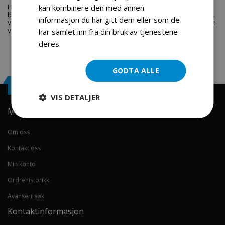
Hos engrosservice.no får du kjøpt
front pedal leather
til markedets
kan kombinere den med annen
beste priser. Bestill en
deler-moped-scootere
i dag fra Engros Service.
informasjon du har gitt dem eller som de
Vi har et stort utvalg av produkter innen: Hjem, sport og fritids segmentet.
Velkommen skal du være.
har samlet inn fra din bruk av tjenestene
deres.
Les mer
GODTA ALLE
Engrosservice.no
VIS DETALJER
Min konto
Om oss
Kontakt oss
Min konto
Ordrehistorikk
Avansert søk
Kontaktinformasjon