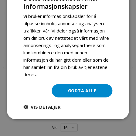
informasjonskapsler
Vi bruker informasjonskapsler for å
tilpasse innhold, annonser og analysere
trafikken vår. Vi deler også informasjon
om din bruk av nettstedet vårt med våre
annonserings- og analysepartnere som
kan kombinere den med annen
informasjon du har gitt dem eller som de
har samlet inn fra din bruk av tjenestene
deres.
Les mer
Aqua Marina Laxo 320 Kajakk
Spesialpris
kr 3 990,00
kr 5 290,00
GODTA ALLE
VIS DETALJER
Legg i handlekurv
Vis