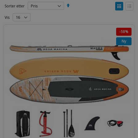
Angi
Vise
Sorter etter
synkende
som
retning
Rutenett
Liste
Vis
-58%
Ny