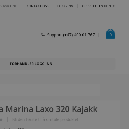
SERVICE.NO
KONTAKT OSS
LOGG INN
OPPRETTE EN KONTO
Handlek
varer
0
Support (+47) 400 01 767
FORHANDLER LOGG INN
a Marina Laxo 320 Kajakk
Bli den første til å omtale produktet