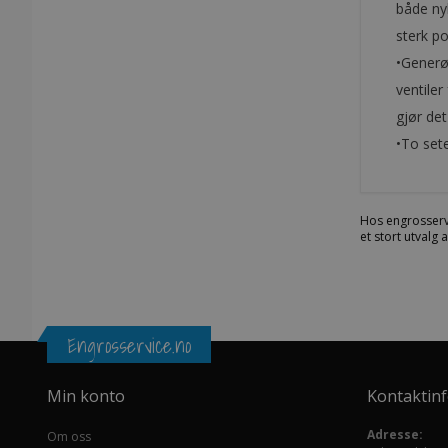
både nyb
sterk po
•Generø
ventile
gjør de
•To sete
Hos engrosserv
et stort utvalg
Engrosservice.no
Min konto
Kontaktin
Adresse:
Om oss