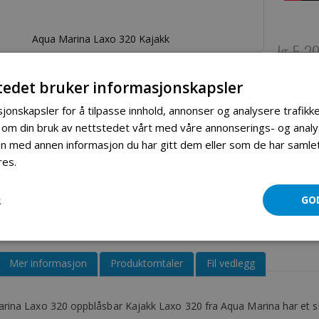
Aqua Marina Laxo 320 Kajakk
kr 5 2
kr 
Spesialpri
tedet bruker informasjonskapsler
jonskapsler for å tilpasse innhold, annonser og analysere trafikke
 om din bruk av nettstedet vårt med våre annonserings- og ana
 med annen informasjon du har gitt dem eller som de har samlet 
res.
Les mer
R
GO
Mer informasjon
Produktomtaler
Fil vedlegg
rina Laxo 320 oppblåsbar Kajakk Laxo 320 fra Aqua Marina har et slit