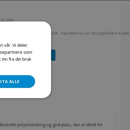
Aqua Marina Laxo 320 Kajakk
90,00
3 990,00
s
SKU
Aqua Marina Laxo 320 oppblåsbar Kajakk
n vår. Vi deler
lysepartnere som
Legg i handlekurv
inn fra din bruk
DTA ALLE
esterkt polyesterskrog og god plass, den er ideell for