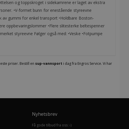
yttelsen og toppskroget i sidekamrene er laget av ekstra
personer. •V-formet bunn for enestående styreevne
ak av gummi for enkel transport •Holdbare Boston-
flere oppbevaringslommer •Flere slitesterke beltespenner
 utmerket styreevne Følger også med: •Veske •Fotpumpe
este priser. Bestill en
sup-vannsport
i dag fra Engros Service. Vi har
Nyhetsbrev
Få gode tilbud fra oss :-)