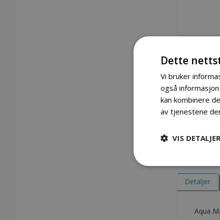
Aqua Marina Laxo 320 Kajakk
Dette netts
Vi bruker informas
Gå
også informasjon
til
begynnelsen
kan kombinere den
av
av tjenestene de
bildegalleri
VIS DETALJE
Detaljer
Aqua Ma