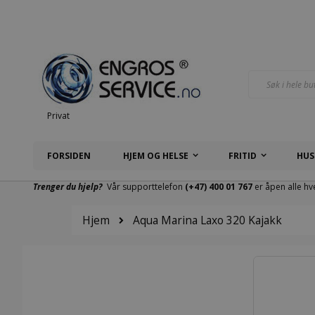
Hopp
til
innhold
Søk
Privat
FORSIDEN
HJEM OG HELSE
FRITID
HUS
Trenger du hjelp?
Vår supporttelefon
(+47) 400 01 767
er åpen alle hv
Hjem
Aqua Marina Laxo 320 Kajakk
Gå
til
slutten
av
bildegalleri