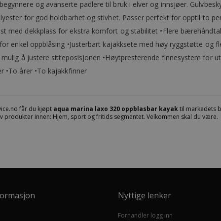
egynnere og avanserte padlere til bruk i elver og innsjøer. Gulvbesk
lyester for god holdbarhet og stivhet. Passer perfekt for opptil to 
st med dekkplass for ekstra komfort og stabilitet •Flere bærehåndt
r for enkel oppblåsing •Justerbart kajakksete med høy ryggstøtte og 
t mulig å justere sitteposisjonen •Høytpresterende finnesystem for
r •To årer •To kajakkfinner
ice.no får du kjøpt
aqua marina laxo 320 oppblasbar kayak
til markedets b
 av produkter innen: Hjem, sport og fritids segmentet. Velkommen skal du være.
formasjon
Nyttige lenker
Forhandler logg inn