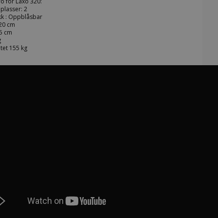
o for Laxo 320:
eplasser: 2
kk : Oppblåsbar
20 cm
5 cm
g
tet 155 kg