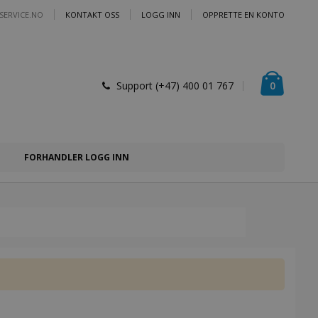
SERVICE.NO
KONTAKT OSS
LOGG INN
OPPRETTE EN KONTO
Handlek
varer
0
Support (+47) 400 01 767
FORHANDLER LOGG INN