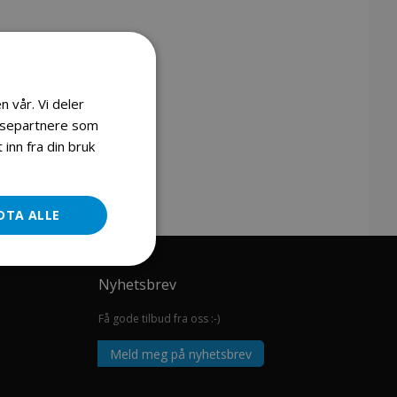
n vår. Vi deler
lysepartnere som
inn fra din bruk
DTA ALLE
Nyhetsbrev
Få gode tilbud fra oss :-)
Meld meg på nyhetsbrev