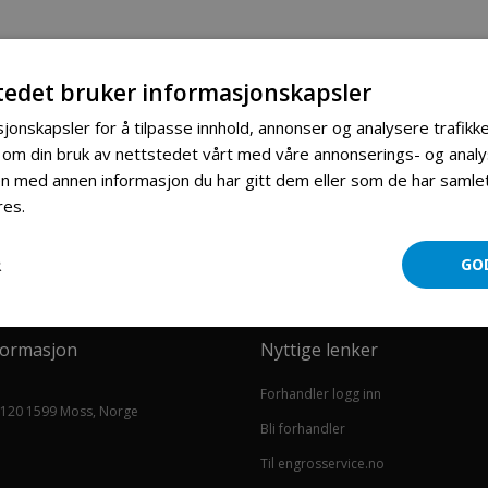
tedet bruker informasjonskapsler
jonskapsler for å tilpasse innhold, annonser og analysere trafikke
 om din bruk av nettstedet vårt med våre annonserings- og ana
 med annen informasjon du har gitt dem eller som de har samlet 
res.
Les mer
R
GO
formasjon
Nyttige lenker
Forhandler logg inn
 120 1599 Moss, Norge
Bli forhandler
Til engrosservice.no