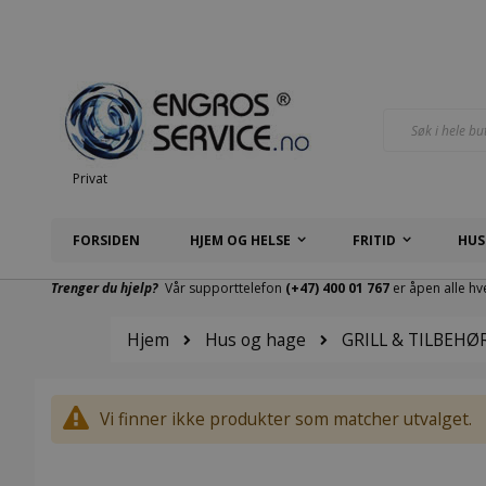
Hopp
til
innhold
Søk
Privat
FORSIDEN
HJEM OG HELSE
FRITID
HUS
Trenger du hjelp?
Vår supporttelefon
(+47) 400 01 767
er åpen alle hv
Hjem
Hus og hage
GRILL & TILBEHØ
Vi finner ikke produkter som matcher utvalget.