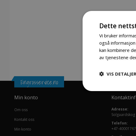
Dette netts
Vi bruker informas
også informasjon
kan kombinere den
av tjenestene de
VIS DETALJE
Engrosservice.no
Min konto
Kontaktin
Adresse:
Om oss
Solgaardskog
Kontakt oss
Telefon:
+47-40001767
Min konto