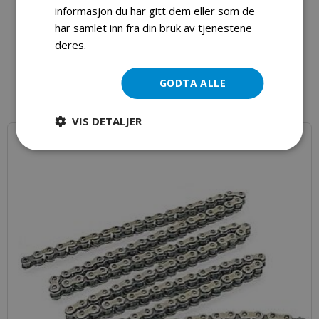
Bremseskive atv 50-110 cc
informasjon du har gitt dem eller som de
har samlet inn fra din bruk av tjenestene
kr 409,00
deres.
Les mer
GODTA ALLE
Legg i handlekurv
VIS DETALJER