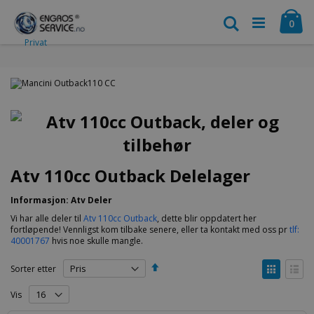
Trenger du hjelp?
Vår supporttelefon
(+47) 400 01 767
er åpen alle
Hopp
Ha
hverdager 09.00-18.00 Lørdag 10.00-15.00 Søndag: Stengt
til
Søk
vare
0
innhold
Privat
Atv 110cc Outback Delelager
Informasjon: Atv Deler
Vi har alle deler til
Atv 110cc Outback
, dette blir oppdatert her
fortløpende! Vennligst kom tilbake senere, eller ta kontakt med oss pr
tlf:
40001767
hvis noe skulle mangle.
Angi
Vise
Sorter etter
synkende
som
retning
Rutenett
Liste
Vis