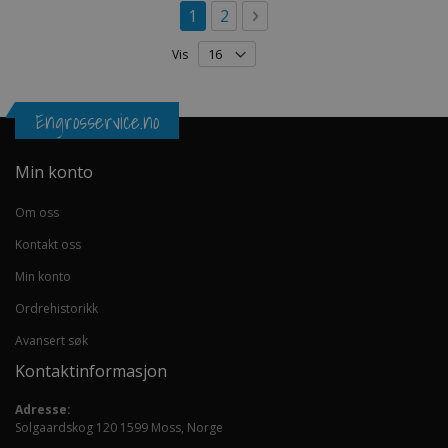
Side
You're currently reading page
Side
Side
Neste
1
2
Vis
Engrosservice.no
Min konto
Om oss
Kontakt oss
Min konto
Ordrehistorikk
Avansert søk
Kontaktinformasjon
Adresse:
Solgaardskog 120 1599 Moss, Norge