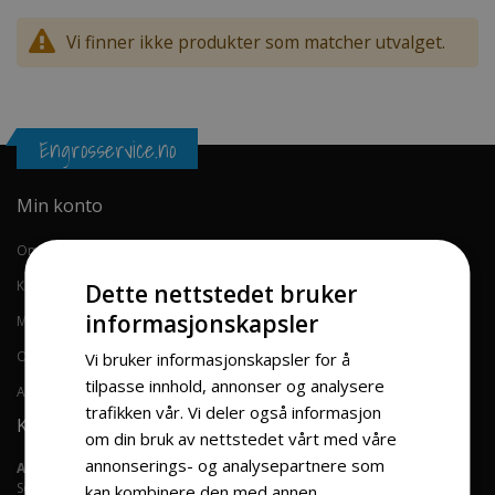
Vi finner ikke produkter som matcher utvalget.
Engrosservice.no
Min konto
Om oss
Kontakt oss
Dette nettstedet bruker
informasjonskapsler
Min konto
Ordrehistorikk
Vi bruker informasjonskapsler for å
tilpasse innhold, annonser og analysere
Avansert søk
trafikken vår. Vi deler også informasjon
Kontaktinformasjon
om din bruk av nettstedet vårt med våre
annonserings- og analysepartnere som
Adresse:
Solgaardskog 120 1599 Moss, Norge
kan kombinere den med annen