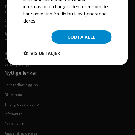
informasjon du har gitt dem eller som de
Telefon:
+47-40001767
har samlet inn fra din bruk av tjenestene
Email:
deres.
Les mer
kundeservice(@)engrosservice.no
Åpningstider telefon
GODTA ALLE
Man - Fre 9:00 - 18:00 Lørdag 10.00-1500
Søndag Stengt
VIS DETALJER
Hentelager
Man - Fre 9:00 - 17:00 Lørdag Stengt
Søndag Stengt
Nyttige lenker
Forhandler logg inn
Bli forhandler
Til engrosservice.no
Infosenter
Personvern
Ansvarsfraskrivelse