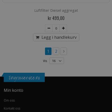
Luftfilter Diesel aggregat
kr 499,00
Legg i handlekurv
Side
You're currently reading page
Side
Side
Neste
1
2
Vis
Engrosservice.no
Min konto
Om oss
Kontakt oss