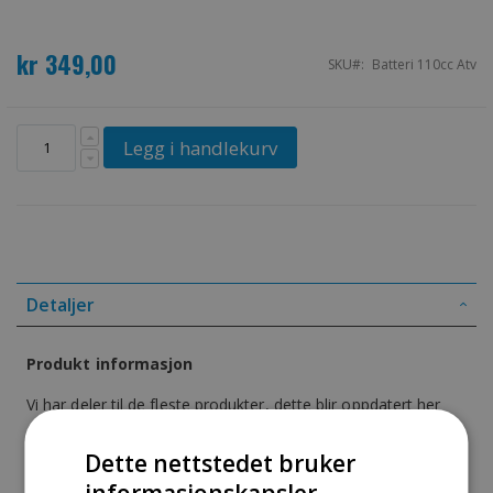
kr 349,00
SKU
Batteri 110cc Atv
Legg i handlekurv
Detaljer
Produkt informasjon
Vi har deler til de fleste produkter, dette blir oppdatert her
snart.
Dette nettstedet bruker
Vennligst kom tilbake senere, eller ta kontakt med oss pr tlf:
informasjonskapsler