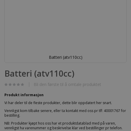
Batteri (atv110cc)
Gå
til
Batteri (atv110cc)
begynnelsen
av
bildegalleri
Bli den første til å omtale produktet
Produkt informasjon
Vi har deler til de fleste produkter, dette blir oppdatert her snart.
Vennligst kom tilbake senere, eller ta kontakt med oss pr tlf: 40001767 for
bestilling.
NB: Produkter kjøpt hos oss har et produktdatablad med på varen,
vennligst ha varenummer og beskrivelse klar ved bestillinger pr telefon.