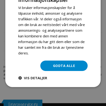
40001767 for bestilling.
Vi bruker informasjonskapsler for å
NB: Produkter kjøpt hos oss har et produktdatablad med på
tilpasse innhold, annonser og analysere
varen, vennligst ha varenummer og beskrivelse klar ved
trafikken vår. Vi deler også informasjon
om din bruk av nettstedet vårt med våre
bestillinger pr telefon.
annonserings- og analysepartnere som
kan kombinere den med annen
Mer informasjon
informasjon du har gitt dem eller som de
Produktomtaler
har samlet inn fra din bruk av tjenestene
deres.
Les mer
Fil vedlegg
GODTA ALLE
Hos engrosservice.no får du kjøpt
batteri atv110cc
til markedets beste
priser. Bestill en
atv-deler
i dag fra Engros Service. Vi har et stort utvalg
av produkter innen: Hjem, sport og fritids segmentet. Velkommen skal du
VIS DETALJER
være.
Engrosservice.no