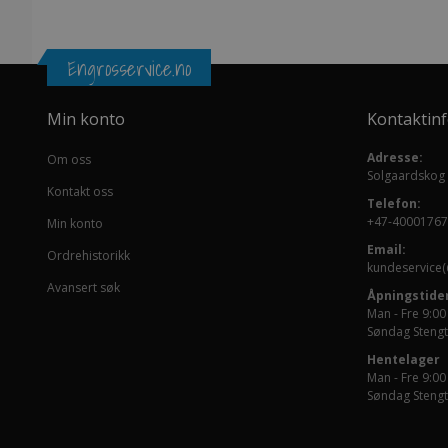
Engrosservice.no
Min konto
Kontaktin
Adresse:
Om oss
Solgaardskog
Kontakt oss
Telefon:
+47-40001767
Min konto
Email:
Ordrehistorikk
kundeservice(
Avansert søk
Åpningstider
Man - Fre 9:00
Søndag Stengt
Hentelager
Man - Fre 9:00
Søndag Stengt