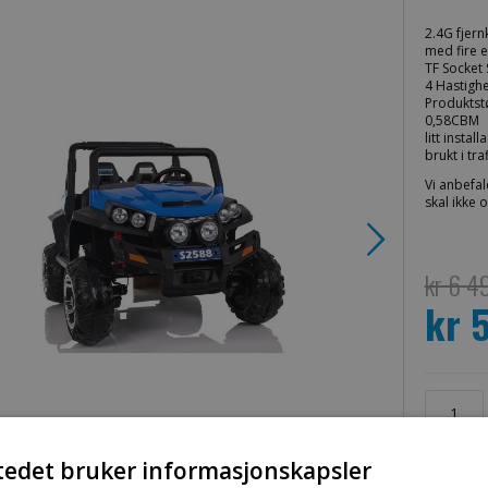
2.4G fjern
med fire e
TF Socket
4 Hastighe
Produktst
0,58CBM G.
litt instal
brukt i tr
Vi anbefal
skal ikke
kr 6 4
kr 
Spesialpri
tedet bruker informasjonskapsler