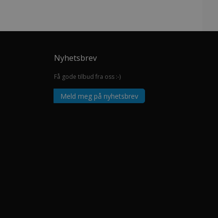
Nyhetsbrev
Få gode tilbud fra oss :-)
Meld meg på nyhetsbrev