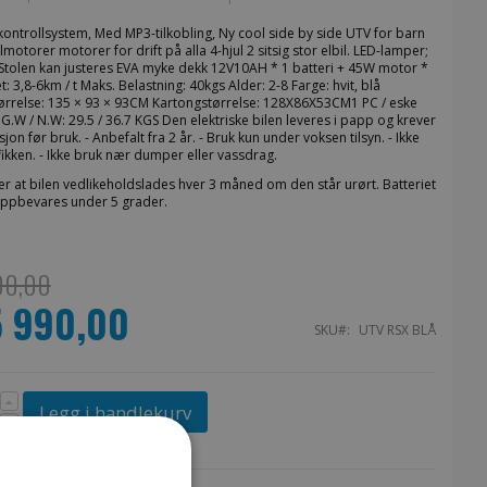
kontrollsystem, Med MP3-tilkobling, Ny cool side by side UTV for barn
lmotorer motorer for drift på alla 4-hjul 2 sitsig stor elbil. LED-lamper;
 Stolen kan justeres EVA myke dekk 12V10AH * 1 batteri + 45W motor *
t: 3,8-6km / t Maks. Belastning: 40kgs Alder: 2-8 Farge: hvit, blå
ørrelse: 135 × 93 × 93CM Kartongstørrelse: 128X86X53CM1 PC / eske
W / N.W: 29.5 / 36.7 KGS Den elektriske bilen leveres i papp og krever
lasjon før bruk. - Anbefalt fra 2 år. - Bruk kun under voksen tilsyn. - Ikke
afikken. - Ikke bruk nær dumper eller vassdrag.
er at bilen vedlikeholdslades hver 3 måned om den står urørt. Batteriet
 oppbevares under 5 grader.
90,00
5 990,00
s
SKU
UTV RSX BLÅ
Legg i handlekurv