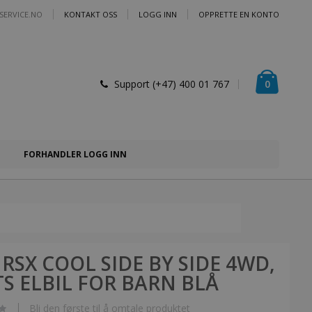
SERVICE.NO
KONTAKT OSS
LOGG INN
OPPRETTE EN KONTO
Handlek
varer
0
Support (+47) 400 01 767
FORHANDLER LOGG INN
 RSX COOL SIDE BY SIDE 4WD,
ITS ELBIL FOR BARN BLÅ
Bli den første til å omtale produktet