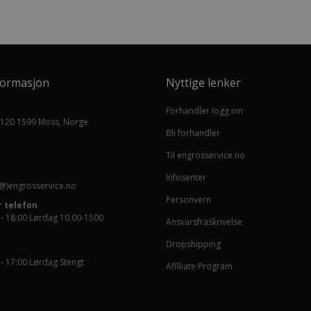
formasjon
Nyttige lenker
Forhandler logg inn
 120 1599 Moss, Norge
Bli forhandler
Til engrosservice.no
Infosenter
@)engrosservice.no
Personvern
 telefon
 - 18:00 Lørdag 10.00-1500
Ansvarsfraskrivelse
Dropshipping
 - 17:00 Lørdag Stengt
Affiliate Program