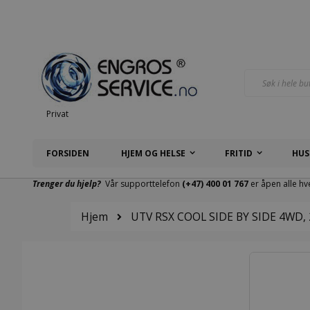
Hopp
til
innhold
Søk
Privat
FORSIDEN
HJEM OG HELSE
FRITID
HUS
Trenger du hjelp?
Vår supporttelefon
(+47) 400 01 767
er åpen alle hv
Hjem
UTV RSX COOL SIDE BY SIDE 4WD, 
Gå
til
slutten
av
bildegalleri