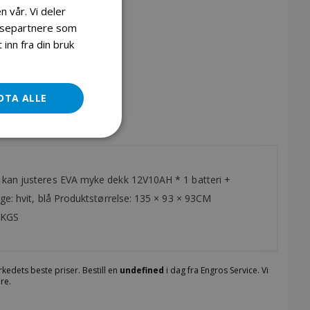
n vår. Vi deler
lysepartnere som
 COOL SIDE BY SIDE 4WD, 2 SITS ELBIL FOR BARN BLÅ
inn fra din bruk
DTA ALLE
n kan justeres EVA myke dekk 12V10AH * 1 batteri +
ge: hvit, blå Produktstørrelse: 135 × 93 × 93CM
7 KGS
rkedets beste priser. Bestill en
undefined
i dag fra Engros Service. Vi
re.