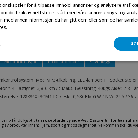
jonskapsler for å tilpasse innhold, annonser og analysere trafikke
 om din bruk av nettstedet vårt med våre annonserings- og ana
OOL SIDE BY SIDE 4WD, 2 SITS ELBIL FOR BARN BLÅ
UTV RSX
 med annen informasjon du har gitt dem eller som de har samlet 
res.
Les mer
R
GO
Mer informasjon
Produktomtaler
Fil vedlegg
ernkontrollsystem, Med MP3-tilkobling, LED-lamper; TF Socket Stole
r * 4 Hastighet: 3,8-6 km / t Maks. Belastning: 40kgs Alder: 2-8 Far
størrelse: 128X86X53CM1 PC / eske 0,58CBM G.W / N.W: 29.5 / 36.
ice.no får du kjøpt
utv rsx cool side by side 4wd 2 sits elbil for barn
til ma
valg av produkter innen: Hjem, sport og fritids segmentet. Velkommen skal du væ