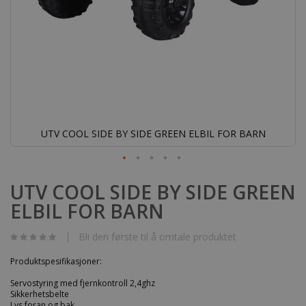
UTV COOL SIDE BY SIDE GREEN ELBIL FOR BARN
Gå
til
UTV COOL SIDE BY SIDE GREEN
begynnelsen
ELBIL FOR BARN
av
bildegalleri
Bli den første til å omtale produktet
Produktspesifikasjoner:
Servostyring med fjernkontroll 2,4ghz
Sikkerhetsbelte
Lys foran og bak