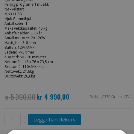
Ferdig programert musikk
Nøkkelstart
Mp3 / USB
Hjul: Gummihjul
Antall seter: 1
Maks vektkapasitet: 40 kg
Anbefalt alder: 3 - 8 år
Antall motorer: 2x 120W
Hastighet: 3-6 kmh
Batteri: 12V/7AMP
Ladetid: 4-5 timer
Kjøretid: 50 - 70 minutter
Nettomål: 118 x 76 x 73,5 cm
Bruttomål:110x64x44 cm
Nettovekt: 21,6kg
Bruttovekt: 26,6kg
kr 5 990,00
kr 4 990,00
Spesialpris
SKU
JS370 Green UTV
Legg i handlekurv