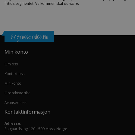
fritids segmentet. Velkommen skal du være.
Engrosservice.no
Min konto
Om oss
Kontakt oss
Min konto
Ordrehistorikk
Avansert søk
Kontaktinformasjon
Adresse:
Solgaardskog 120 1599 Moss, Norge