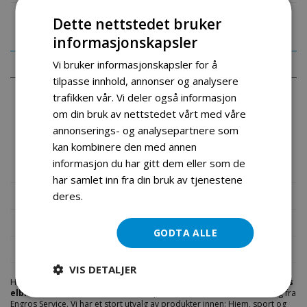
Dette nettstedet bruker
informasjonskapsler
Detaljer
Vi bruker informasjonskapsler for å
tilpasse innhold, annonser og analysere
trafikken vår. Vi deler også informasjon
Gå et skritt videre med denne nye batteridrevne UTV'N. La barnet ditt
glede seg mens han/hun cruiser rundt og nyter dette fantastiske
om din bruk av nettstedet vårt med våre
kjøretøyet. Denne bilen er utstyrt med en fjernkontroll for ekstra
annonserings- og analysepartnere som
manøvrerbarhet. Med et godt utseende og skinnende detaljer, vil
dette kjøretøyet garantert falle i smak. Denne elektriske UTV'N er
kan kombinere den med annen
utstyrt med et sakte start, stoppsystem og støtdempere for å gi en
informasjon du har gitt dem eller som de
jevn og behagelig kjøretur.
har samlet inn fra din bruk av tjenestene
Mer informasjon
deres.
Les mer
Produktomtaler
GODTA ALLE
Fil vedlegg
VIS DETALJER
Hos engrosservice.no får du kjøpt
utv rsx cool side by side 4wd 2 sits
elbil for barn 6
til markedets beste priser. Bestill en
undefined
i dag fra
Engros Service. Vi har et stort utvalg av produkter innen: Hjem, sport og