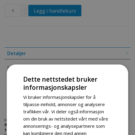
Legg i handlekurv
Detaljer
Spesialtilpasset trekk til GL-1700 flishugger
Dette nettstedet bruker
Mer informasjon
informasjonskapsler
Produktomtaler
Vi bruker informasjonskapsler for å
tilpasse innhold, annonser og analysere
Fil vedlegg
trafikken vår. Vi deler også informasjon
om din bruk av nettstedet vårt med våre
Hos engrosservice.no får du kjøpt
skreddersydd trekk til gl 1700
flishugger
til markedets beste priser. Bestill en
skreddersydd-trekk-
annonserings- og analysepartnere som
til-gl-1700-flishugger.html
i dag fra Engros Service. Vi har et stort
kan kombinere den med annen
utvalg av produkter innen: Hjem, sport og fritids segmentet. Velkommen