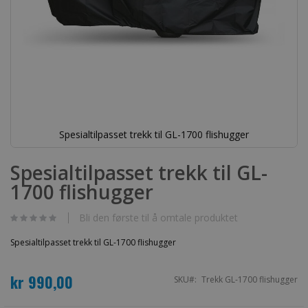
Spesialtilpasset trekk til GL-1700 flishugger
Gå
til
Spesialtilpasset trekk til GL-
begynnelsen
1700 flishugger
av
bildegalleri
Bli den første til å omtale produktet
Spesialtilpasset trekk til GL-1700 flishugger
kr 990,00
SKU
Trekk GL-1700 flishugger