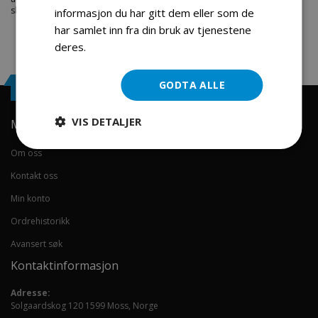
skal du være.
informasjon du har gitt dem eller som de
har samlet inn fra din bruk av tjenestene
deres.
Les mer
Engrosservice.no
GODTA ALLE
VIS DETALJER
Min konto
Om oss
Kontakt oss
Min konto
Ordrehistorikk
Avansert søk
Kontaktinformasjon
Adresse:
Solgaardskog 120 1599 Moss, Norge