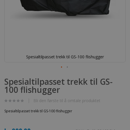
Spesialtilpasset trekk til GS-100 flishugger
Gå
til
Spesialtilpasset trekk til GS-
begynnelsen
100 flishugger
av
bildegalleri
Bli den første til å omtale produktet
Spesialtilpasset trekk til GS-100 flishugger