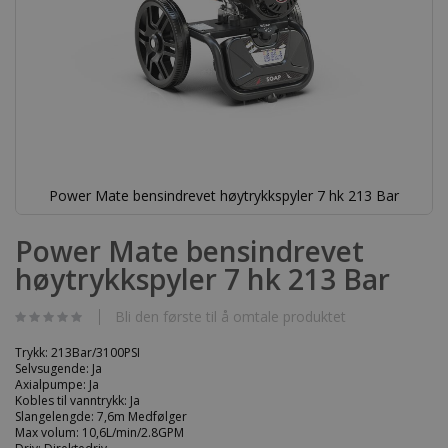
Power Mate bensindrevet høytrykkspyler 7 hk 213 Bar
Gå
til
Power Mate bensindrevet
begynnelsen
høytrykkspyler 7 hk 213 Bar
av
bildegalleri
Bli den første til å omtale produktet
Trykk: 213Bar/3100PSI
Selvsugende: Ja
Axialpumpe: Ja
Kobles til vanntrykk: Ja
Slangelengde: 7,6m Medfølger
Max volum: 10,6L/min/2.8GPM