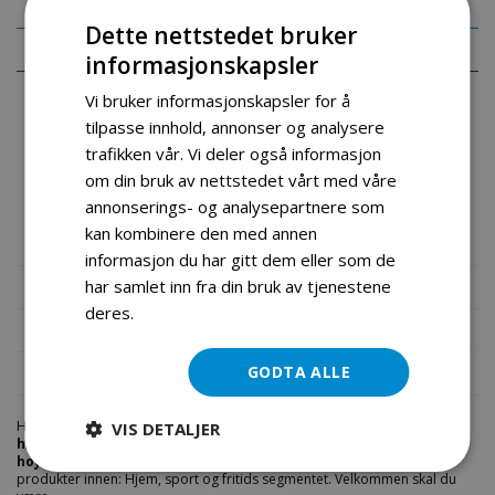
Dette nettstedet bruker
Detaljer
informasjonskapsler
Vi bruker informasjonskapsler for å
Høytrykksvasker fra Power Mate med bensindrevet 7hk
tilpasse innhold, annonser og analysere
motor. Leveres med easystart.
trafikken vår. Vi deler også informasjon
Denne modellen suger vannet selv og du har ikke behov for
om din bruk av nettstedet vårt med våre
vanntrykk. Modellen leveres med såpedispenser.
annonserings- og analysepartnere som
kan kombinere den med annen
informasjon du har gitt dem eller som de
har samlet inn fra din bruk av tjenestene
Mer informasjon
deres.
Les mer
Produktomtaler
GODTA ALLE
Fil vedlegg
Hos engrosservice.no får du kjøpt
power mate bensindrevet
VIS DETALJER
hoytrykkspyler 7 hk
til markedets beste priser. Bestill en
hoytrykkspyler
i dag fra Engros Service. Vi har et stort utvalg av
produkter innen: Hjem, sport og fritids segmentet. Velkommen skal du