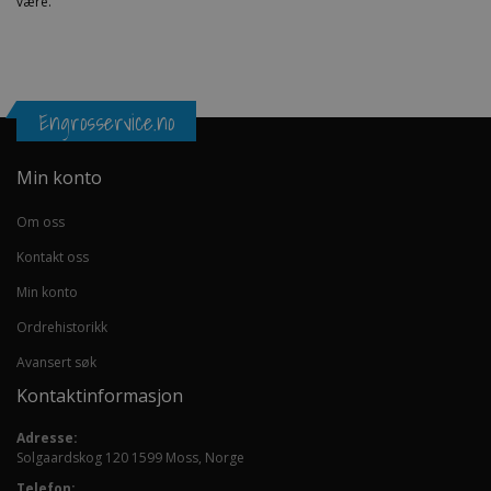
være.
Engrosservice.no
Min konto
Om oss
Kontakt oss
Min konto
Ordrehistorikk
Avansert søk
Kontaktinformasjon
Adresse:
Solgaardskog 120 1599 Moss, Norge
Telefon: