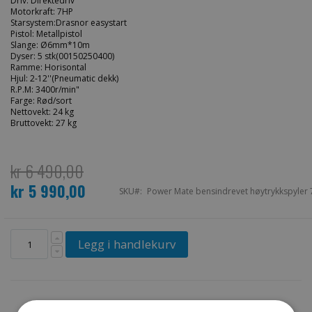
Driv: Direktedriv
Motorkraft: 7HP
Starsystem:Drasnor easystart
Pistol: Metallpistol
Slange: Ø6mm*10m
Dyser: 5 stk(00150250400)
Ramme: Horisontal
Hjul: 2-12''(Pneumatic dekk)
R.P.M: 3400r/min"
Farge: Rød/sort
Nettovekt: 24 kg
Bruttovekt: 27 kg
kr 6 490,00
kr 5 990,00
Spesialpris
SKU
Power Mate bensindrevet høytrykkspyler 
Legg i handlekurv