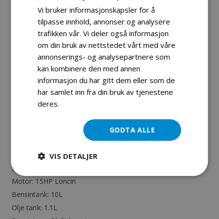
småflis.Spiser så og si alt: Både mykt materiale og kvister.
Vi bruker informasjonskapsler for å
Har toveis innmater.Med hengerfeste tilkobling frakter du
tilpasse innhold, annonser og analysere
enkelt med deg fliskutteren.Leveres med
trafikken vår. Vi deler også informasjon
hengerfestetilkobling for ATV.
om din bruk av nettstedet vårt med våre
annonserings- og analysepartnere som
Grentykkelse: 12cm
kan kombinere den med annen
El-start 12v
informasjon du har gitt dem eller som de
Trekk: Inkludert
har samlet inn fra din bruk av tjenestene
Farge: Gul
deres.
Les mer
Kniver: 30 cm x2
Motor: OHV 4-takter
GODTA ALLE
Oljevakt: ja Drasnor
Easy Start System
VIS DETALJER
Sylyndervolum:420CC
Motor: 15HP Loncin
Bensintank: 10L
Olje tank: 1.1L