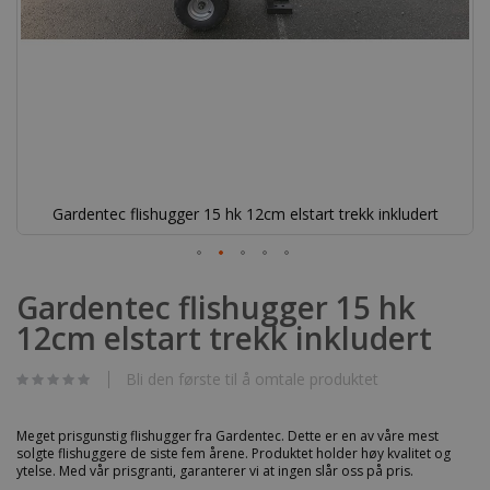
Gardentec flishugger 15 hk 12cm elstart trekk inkludert
Gå
til
Gardentec flishugger 15 hk
begynnelsen
12cm elstart trekk inkludert
av
bildegalleri
Bli den første til å omtale produktet
Meget prisgunstig flishugger fra Gardentec. Dette er en av våre mest
solgte flishuggere de siste fem årene. Produktet holder høy kvalitet og
ytelse. Med vår prisgranti, garanterer vi at ingen slår oss på pris.