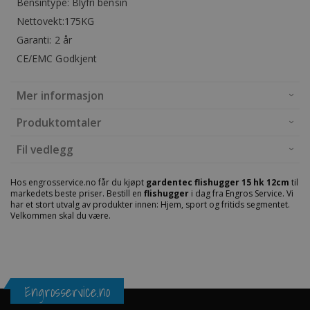
Bensintype: Blyfri bensin
Nettovekt:175KG
Garanti: 2 år
CE/EMC Godkjent
Mer informasjon
Produktomtaler
Fil vedlegg
Hos engrosservice.no får du kjøpt
gardentec flishugger 15 hk 12cm
til
markedets beste priser. Bestill en
flishugger
i dag fra Engros Service. Vi
har et stort utvalg av produkter innen: Hjem, sport og fritids segmentet.
Velkommen skal du være.
Engrosservice.no