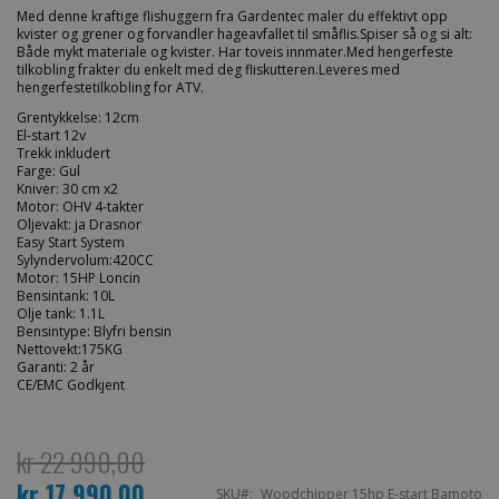
Med denne kraftige flishuggern fra Gardentec maler du effektivt opp
kvister og grener og forvandler hageavfallet til småflis.Spiser så og si alt:
Både mykt materiale og kvister. Har toveis innmater.Med hengerfeste
tilkobling frakter du enkelt med deg fliskutteren.Leveres med
hengerfestetilkobling for ATV.
Grentykkelse: 12cm
El-start 12v
Trekk inkludert
Farge: Gul
Kniver: 30 cm x2
Motor: OHV 4-takter
Oljevakt: ja Drasnor
Easy Start System
Sylyndervolum:420CC
Motor: 15HP Loncin
Bensintank: 10L
Olje tank: 1.1L
Bensintype: Blyfri bensin
Nettovekt:175KG
Garanti: 2 år
CE/EMC Godkjent
kr 22 990,00
kr 17 990,00
Spesialpris
SKU
Woodchipper 15hp E-start Bamoto