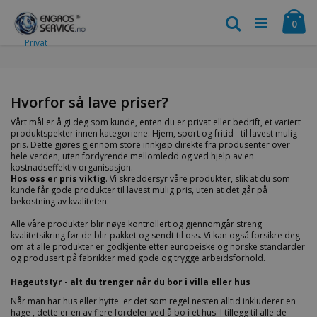
Trenger du hjelp?
Vår supporttelefon
(+47) 400 01 767
er åpen alle
Hopp
Ha
hverdager 09.00-18.00 Lørdag 10.00-15.00 Søndag: Stengt
til
Søk
vare
0
innhold
Privat
Hvorfor så lave priser?
Vårt mål er å gi deg som kunde, enten du er privat eller bedrift, et variert
produktspekter innen kategoriene: Hjem, sport og fritid - til lavest mulig
pris. Dette gjøres gjennom store innkjøp direkte fra produsenter over
hele verden, uten fordyrende mellomledd og ved hjelp av en
kostnadseffektiv organisasjon.
Hos oss er pris viktig
. Vi skreddersyr våre produkter, slik at du som
kunde får gode produkter til lavest mulig pris, uten at det går på
bekostning av kvaliteten.
Alle våre produkter blir nøye kontrollert og gjennomgår streng
kvalitetsikring før de blir pakket og sendt til oss. Vi kan også forsikre deg
om at alle produkter er godkjente etter europeiske og norske standarder
og produsert på fabrikker med gode og trygge arbeidsforhold.
Hageutstyr - alt du trenger når du bor i villa eller hus
Når man har hus eller hytte er det som regel nesten alltid inkluderer en
hage , dette er en av flere fordeler ved å bo i et hus. I tillegg til alle de