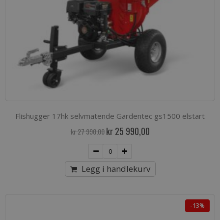
Flishugger 17hk selvmatende Gardentec gs1500 elstart
Spesialpris
kr 25 990,00
kr 27 990,00
Legg i handlekurv
-13%