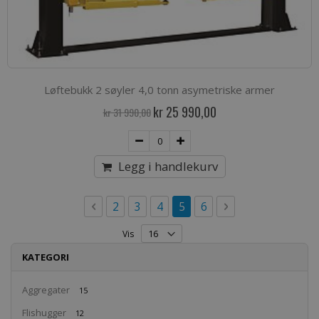
Løftebukk 2 søyler 4,0 tonn asymetriske armer
Spesialpris
kr 25 990,00
kr 31 990,00
Legg i handlekurv
Side
Side
Forrige
Side
Side
Side
You're currently reading p
Side
Side
Neste
2
3
4
5
6
Vis
KATEGORI
Aggregater
15
Flishugger
12