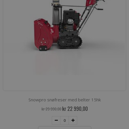
Snowpro snøfreser med belter 15hk
Spesialpris
kr 22 990,00
kr 29 990,00