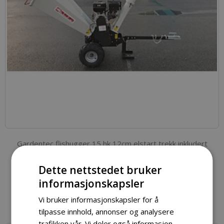
Gardentec flishugger 15 hk 12cm elstart trekk inkludert
Spesialpris
kr 17 990,00
kr 22 990,00
Dette nettstedet bruker
informasjonskapsler
Legg i handlekurv
Vi bruker informasjonskapsler for å
tilpasse innhold, annonser og analysere
trafikken vår. Vi deler også informasjon