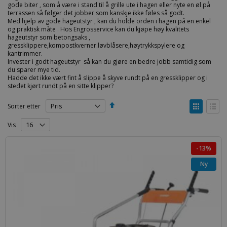
gode biter , som å være i stand til å grille ute i hagen eller nyte en øl på
terrassen så følger det jobber som kanskje ikke føles så godt.
Med hjelp av gode hageutstyr , kan du holde orden i hagen på en enkel
og praktisk måte . Hos Engrosservice kan du kjøpe høy kvalitets
hageutstyr som betongsaks ,
gressklippere,kompostkverner.løvblåsere,høytrykkspylere og
kantrimmer.
Invester i godt hageutstyr så kan du gjøre en bedre jobb samtidig som
du sparer mye tid.
Hadde det ikke vært fint å slippe å skyve rundt på en gressklipper og i
stedet kjørt rundt på en sitte klipper?
Angi
Vise
Sorter etter
synkende
som
retning
Rutenett
Liste
Vis
-13%
Ny