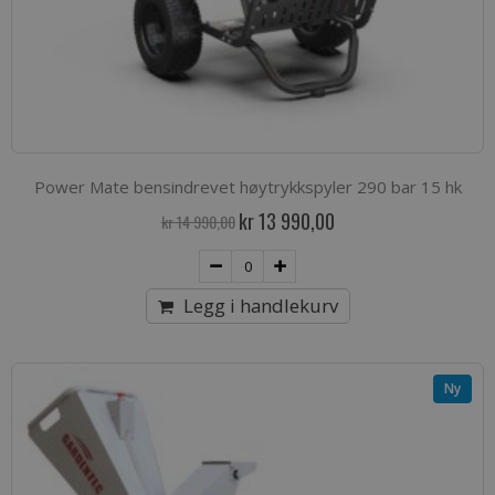
Power Mate bensindrevet høytrykkspyler 290 bar 15 hk
Spesialpris
kr 13 990,00
kr 14 990,00
Legg i handlekurv
Ny