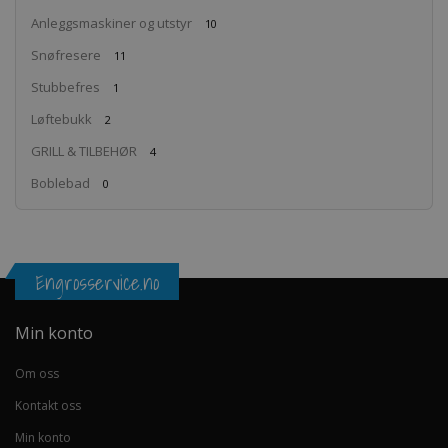
Anleggsmaskiner og utstyr
10
Snøfresere
11
Stubbefres
1
Løftebukk
2
GRILL & TILBEHØR
4
Boblebad
0
Engrosservice.no
Min konto
Om oss
Kontakt oss
Min konto