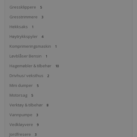
Gressklippere
5
Gresstrimmere
3
Hekksaks
1
Høytrykkspyler
4
Komprimeringsmaskin
1
Løvblåser Bensin
1
Hagemøbler & tilbehør
10
Drivhus/ veksthus
2
Mini dumper
5
Motorsag
5
Verktøy & tilbehør
8
Vannpumpe
3
Vedkløyvere
9
Jordfresere
3