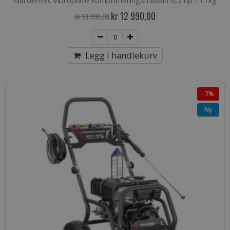
Gardentec vibroplate komprimeringsmaskin 6,5 hp 117kg
Spesialpris
kr 12 990,00
kr 13 990,00
Legg i handlekurv
-7%
Ny