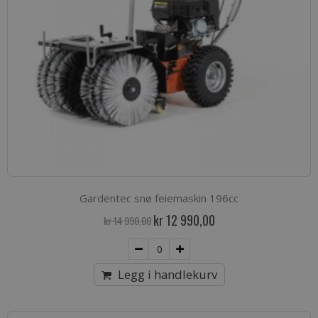
Gardentec snø feiemaskin 196cc
Spesialpris
kr 12 990,00
kr 14 990,00
Legg i handlekurv