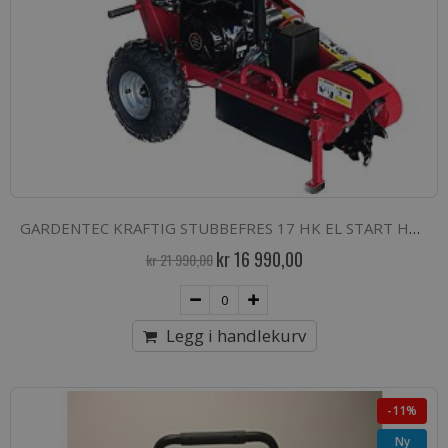
GARDENTEC KRAFTIG STUBBEFRES 17 HK EL START HENGERDRAG
Spesialpris
kr 16 990,00
kr 21 990,00
Legg i handlekurv
-11%
Ny