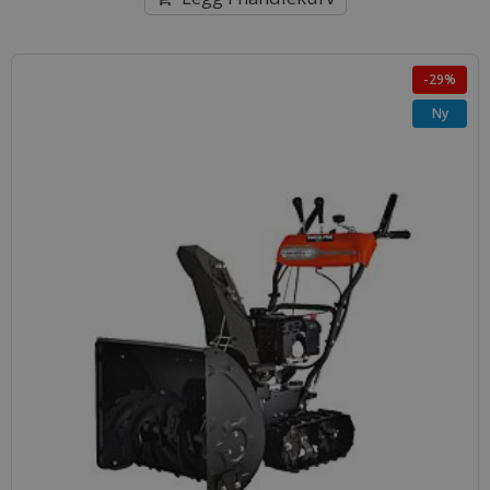
-29%
Ny