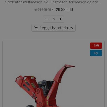
Gardentec multimaskin 3-1. Snøfreser, feiemaskin og brøyteskjær
Spesialpris
kr 20 990,00
kr 24 990,00
Legg i handlekurv
-19%
Ny