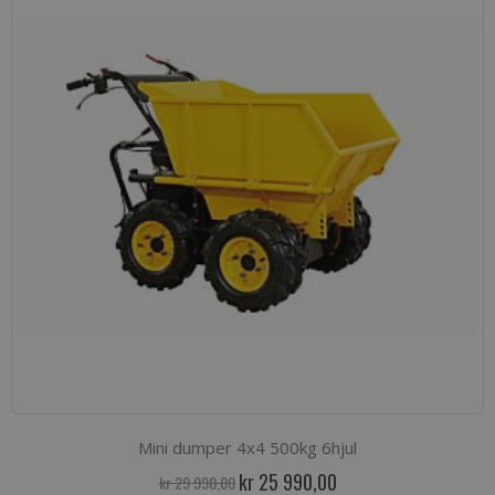
Mini dumper 4x4 500kg 6hjul
Spesialpris
kr 25 990,00
kr 29 990,00