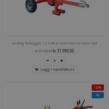
Kraftig flishugger 17,5 hk el-start ekstra store hjul
Spesialpris
kr 21 990,00
kr 26 990,00
Legg i handlekurv
-23%
Ny