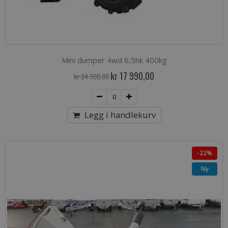
Mini dumper 4wd 6,5hk 400kg
Spesialpris
kr 17 990,00
kr 24 990,00
Legg i handlekurv
-22%
Ny