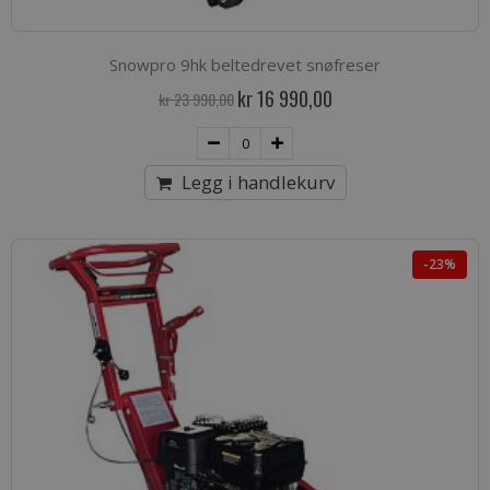
Snowpro 9hk beltedrevet snøfreser
Spesialpris
kr 16 990,00
kr 23 990,00
Legg i handlekurv
-23%