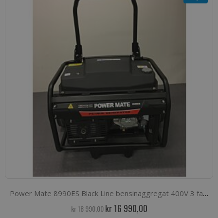
Power Mate 8990ES Black Line bensinaggregat 400V 3 fase og 1 fase 230V
Spesialpris
kr 16 990,00
kr 18 990,00