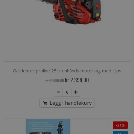
Gardentec proline 25cc enhånds motorsag med clips
Spesialpris
kr 2 398,00
kr 2 990,00
Legg i handlekurv
-31%