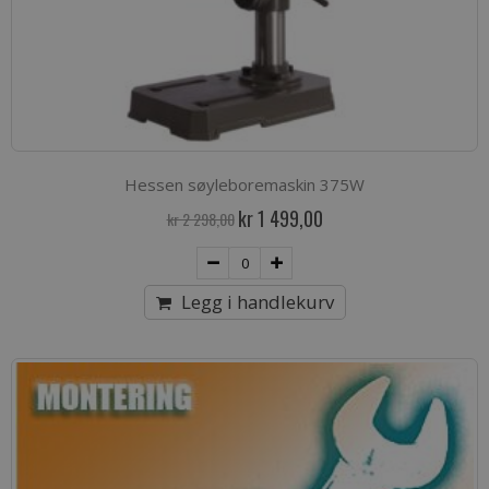
Hessen søyleboremaskin 375W
Spesialpris
kr 1 499,00
kr 2 298,00
Legg i handlekurv