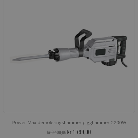
Power Max demoleringshammer pigghammer 2200W
Spesialpris
kr 1 799,00
kr 3 498,00