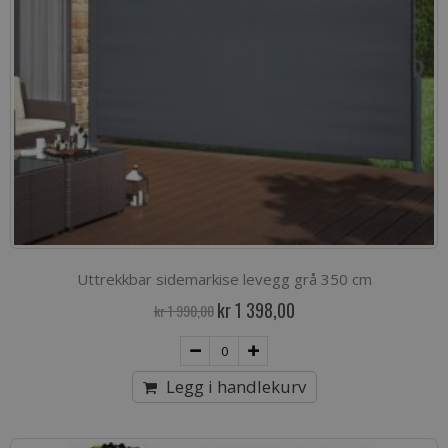
Uttrekkbar sidemarkise levegg grå 350 cm
Spesialpris
kr 1 398,00
kr 1 990,00
Legg i handlekurv