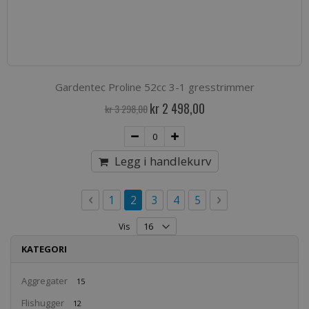
Gardentec Proline 52cc 3-1 gresstrimmer
Spesialpris
kr 2 498,00
kr 3 298,00
Legg i handlekurv
Side
Side
Forrige
Side
You're currently reading page
Side
Side
Side
Side
Neste
1
2
3
4
5
Vis
KATEGORI
Aggregater
15
Flishugger
12