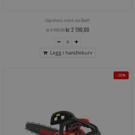
Gipsheis med skråløft
Spesialpris
kr 2 190,00
kr 2 990,00
Legg i handlekurv
-20%