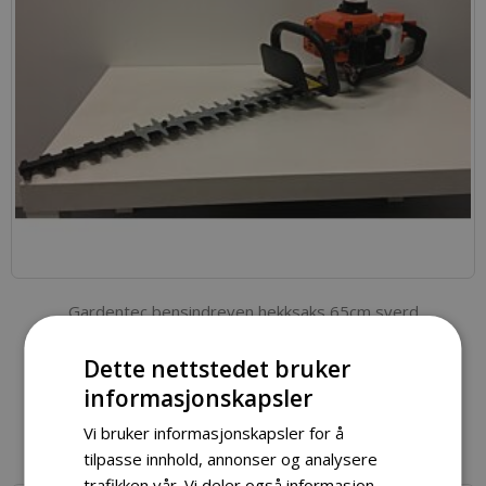
Gardentec bensindreven hekksaks 65cm sverd
Spesialpris
kr 1 899,00
kr 2 498,00
Dette nettstedet bruker
informasjonskapsler
Legg i handlekurv
Vi bruker informasjonskapsler for å
tilpasse innhold, annonser og analysere
trafikken vår. Vi deler også informasjon