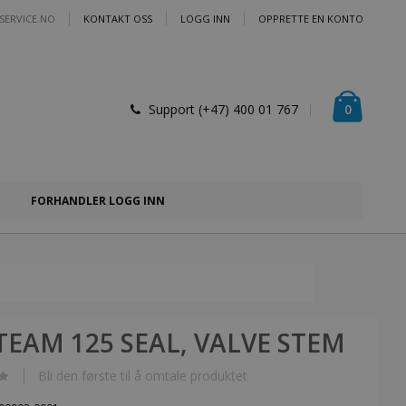
SERVICE.NO
KONTAKT OSS
LOGG INN
OPPRETTE EN KONTO
Handlek
varer
0
Support (+47) 400 01 767
FORHANDLER LOGG INN
TEAM 125 SEAL, VALVE STEM
Bli den første til å omtale produktet