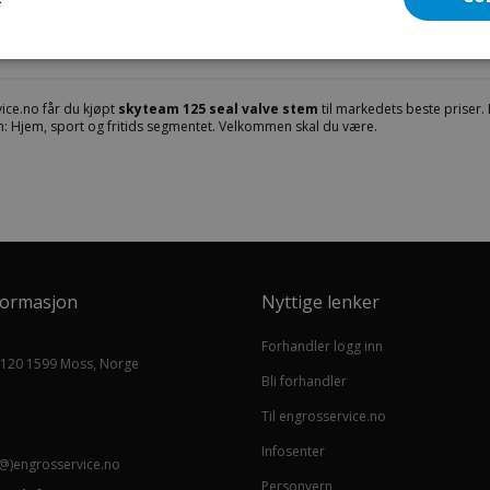
400002-0001
ice.no får du kjøpt
skyteam 125 seal valve stem
til markedets beste priser. 
: Hjem, sport og fritids segmentet. Velkommen skal du være.
formasjon
Nyttige lenker
Forhandler logg inn
 120 1599 Moss, Norge
Bli forhandler
Til engrosservice.no
Infosenter
@)engrosservice.no
Personvern