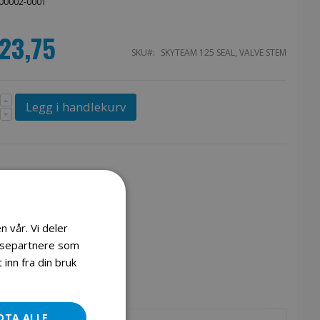
00002-0001
123,75
SKU
SKYTEAM 125 SEAL, VALVE STEM
Legg i handlekurv
n vår. Vi deler
lysepartnere som
inn fra din bruk
DTA ALLE