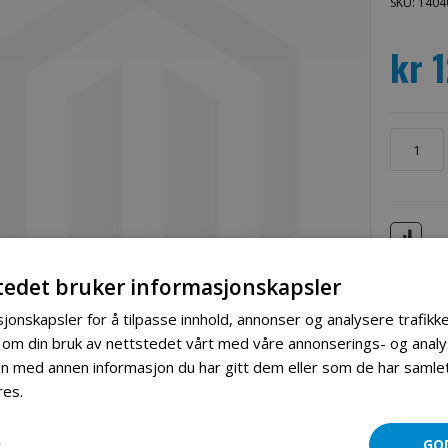
SKU: 1404
kr 
tedet bruker informasjonskapsler
jonskapsler for å tilpasse innhold, annonser og analysere trafikke
 om din bruk av nettstedet vårt med våre annonserings- og ana
 med annen informasjon du har gitt dem eller som de har samlet 
res.
Les mer
Mer informasjon
Produktomtaler
R
GO