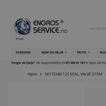
Hopp
til
innhold
Søk
Privat
FORSIDEN
HJEM OG HELSE
FRITID
HUS
Trenger du hjelp?
Vår supporttelefon
(+47) 400 01 767
er åpen alle hv
Hjem
SKYTEAM 125 SEAL, VALVE STEM
Gå
til
slutten
av
bildegalleri