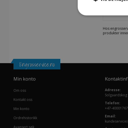
SKU: 140
Hos engrosserv
produkter innen
Engrosservice.no
Min konto
Kontaktin
Adresse:
Om oss
Solgaardskog
Kontakt oss
Telefon:
+47-40001767
Min konto
Email:
Ordrehistorikk
kundeservice(
Avansert søk