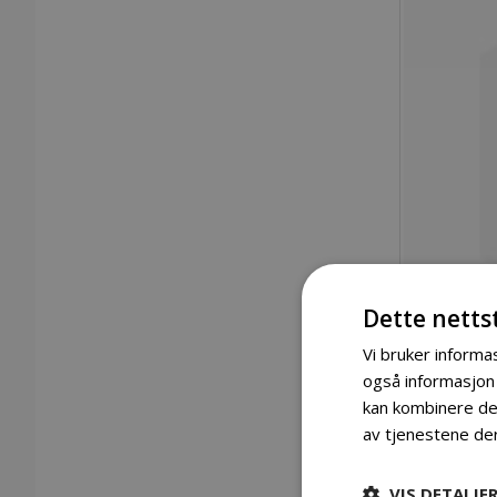
Dette netts
Vi bruker informas
også informasjon
kan kombinere den
Gå
av tjenestene de
til
begynnelsen
Detaljer
av
VIS DETALJE
bildegalleri