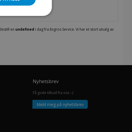
Bestill en
undefined
i dag fra Engros Service. Vi har et stort utvalg av
Nyhetsbrev
Få gode tilbud fra oss :-)
Meld meg på nyhetsbrev