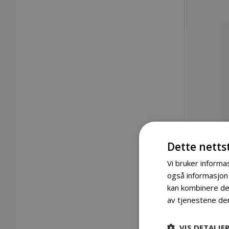
Dette netts
Vi bruker informas
også informasjon
kan kombinere den
Gå
av tjenestene de
til
begynnelsen
Detaljer
av
VIS DETALJE
bildegalleri