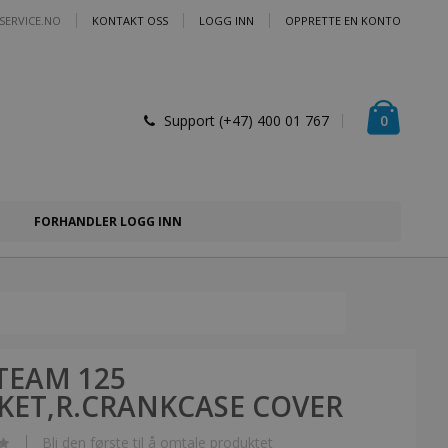
SERVICE.NO
KONTAKT OSS
LOGG INN
OPPRETTE EN KONTO
Handlek
varer
0
Support (+47) 400 01 767
FORHANDLER LOGG INN
TEAM 125
KET,R.CRANKCASE COVER
Bli den første til å omtale produktet