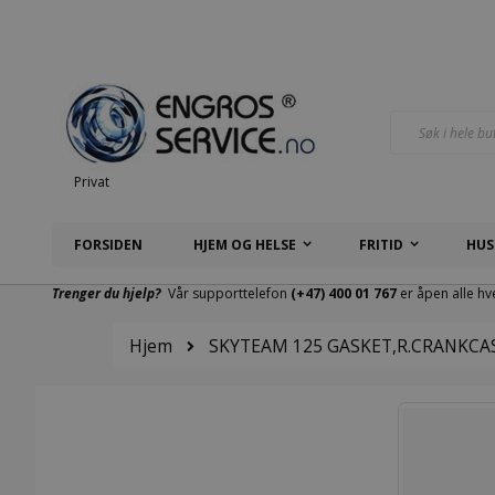
Hopp
til
innhold
Søk
Privat
FORSIDEN
HJEM OG HELSE
FRITID
HUS
Trenger du hjelp?
Vår supporttelefon
(+47) 400 01 767
er åpen alle hv
Hjem
SKYTEAM 125 GASKET,R.CRANKCA
Gå
til
slutten
av
bildegalleri