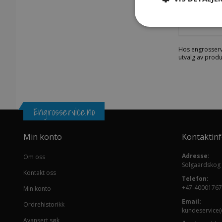
Part # 1
Hos engrosserv
utvalg av produ
Engrosservice.no
Min konto
Kontaktin
Adresse:
Om oss
Solgaardskog
Kontakt oss
Telefon:
+47-40001767
Min konto
Email:
Ordrehistorikk
kundeservice(
Avansert søk