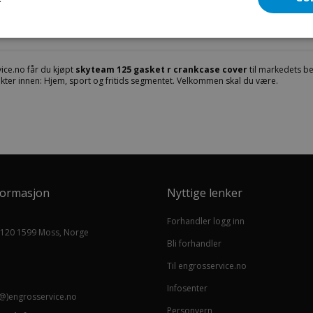
10620032-0001
ice.no får du kjøpt
skyteam 125 gasket r crankcase cover
til markedets bes
kter innen: Hjem, sport og fritids segmentet. Velkommen skal du være.
formasjon
Nyttige lenker
Forhandler logg inn
 120 1599 Moss, Norge
Bli forhandler
Til engrosservice.no
Infosenter
@)engrosservice.no
Personvern