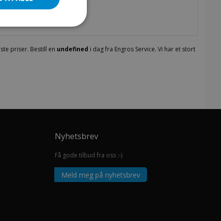
te priser. Bestill en
undefined
i dag fra Engros Service. Vi har et stort
Nyhetsbrev
Få gode tilbud fra oss :-)
Meld meg på nyhetsbrev