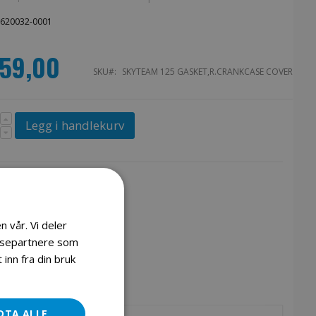
0620032-0001
159,00
SKU
SKYTEAM 125 GASKET,R.CRANKCASE COVER
Legg i handlekurv
n vår. Vi deler
lysepartnere som
inn fra din bruk
DTA ALLE