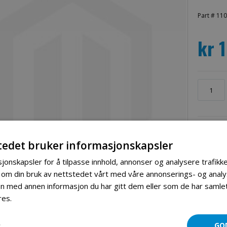
Part # 11
kr 
tedet bruker informasjonskapsler
jonskapsler for å tilpasse innhold, annonser og analysere trafikke
 om din bruk av nettstedet vårt med våre annonserings- og ana
 med annen informasjon du har gitt dem eller som de har samlet 
res.
Les mer
Mer informasjon
Produktomtaler
R
GO