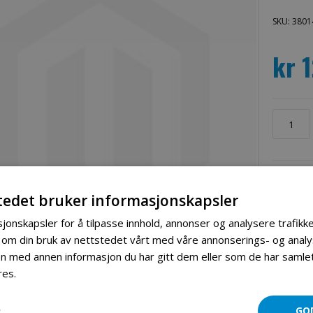
SKU: 3801
kr 
tedet bruker informasjonskapsler
jonskapsler for å tilpasse innhold, annonser og analysere trafikke
 om din bruk av nettstedet vårt med våre annonserings- og ana
 med annen informasjon du har gitt dem eller som de har samlet 
res.
Les mer
Mer informasjon
Produktomtaler
R
GO