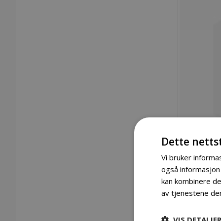
Dette netts
Vi bruker informas
også informasjon
kan kombinere den
Gå
av tjenestene de
til
begynnelsen
Detaljer
av
VIS DETALJE
bildegalleri