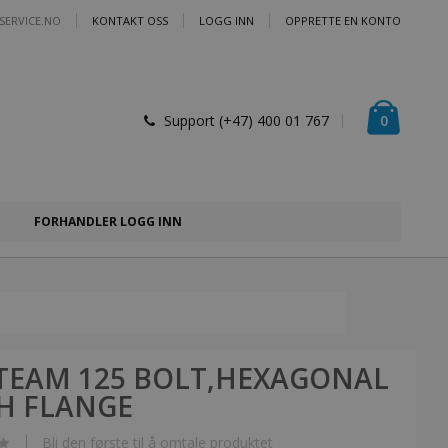
SERVICE.NO
KONTAKT OSS
LOGG INN
OPPRETTE EN KONTO
Handlek
varer
0
Support (+47) 400 01 767
FORHANDLER LOGG INN
TEAM 125 BOLT,HEXAGONAL
H FLANGE
Bli den første til å omtale produktet