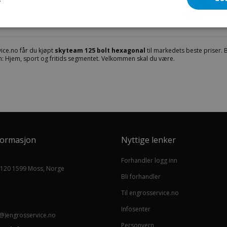
140130-0003
ice.no får du kjøpt
skyteam 125 bolt hexagonal
til markedets beste priser. B
: Hjem, sport og fritids segmentet. Velkommen skal du være.
formasjon
Nyttige lenker
Forhandler logg inn
 120 1599 Moss, Norge
Bli forhandler
Til engrosservice.no
Infosenter
@)engrosservice.no
Personvern