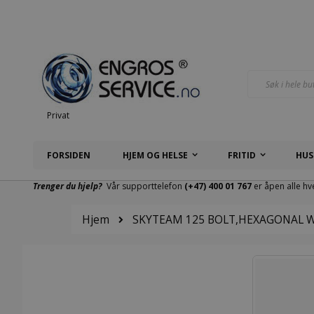
Hopp
til
innhold
Søk
Privat
FORSIDEN
HJEM OG HELSE
FRITID
HUS
Trenger du hjelp?
Vår supporttelefon
(+47) 400 01 767
er åpen alle hv
Hjem
SKYTEAM 125 BOLT,HEXAGONAL W
Gå
til
slutten
av
bildegalleri