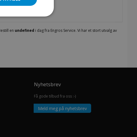
estill en
undefined
i dag fra Engros Service. Vi har et stort utvalg av
Nyhetsbrev
Få gode tilbud fra oss :-)
Meld meg på nyhetsbrev