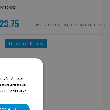
40130-0003
123,75
SKU
SKYTEAM 125 BOLT,HEXAGONAL WITH FLANGE-1
Legg i handlekurv
n vår. Vi deler
lysepartnere som
inn fra din bruk
DTA ALLE