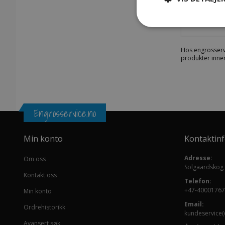
SKU: 380
Hos engrosserv
produkter innen
Engrosservice.no
Min konto
Kontaktin
Adresse:
Om oss
Solgaardskog
Kontakt oss
Telefon:
+47-40001767
Min konto
Email:
Ordrehistorikk
kundeservice(
Avansert søk