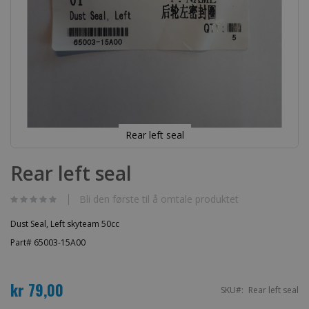
Rear left seal
Gå
til
Rear left seal
begynnelsen
av
bildegalleri
Bli den første til å omtale produktet
Dust Seal, Left skyteam 50cc
Part# 65003-15A00
kr 79,00
SKU
Rear left seal