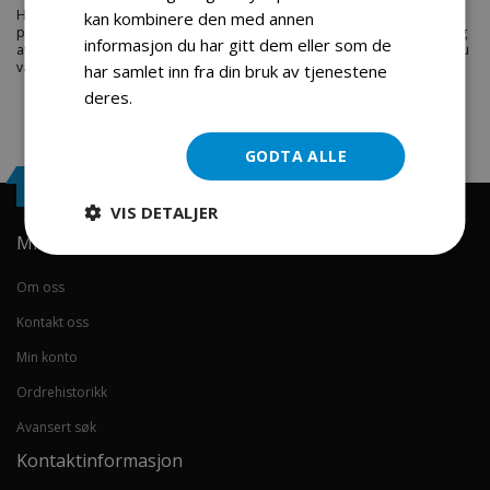
Hos engrosservice.no får du kjøpt
rear left seal
til markedets beste
kan kombinere den med annen
priser. Bestill en
undefined
i dag fra Engros Service. Vi har et stort utvalg
informasjon du har gitt dem eller som de
av produkter innen: Hjem, sport og fritids segmentet. Velkommen skal du
være.
har samlet inn fra din bruk av tjenestene
deres.
Les mer
GODTA ALLE
Engrosservice.no
VIS DETALJER
Min konto
Om oss
Kontakt oss
Min konto
Ordrehistorikk
Avansert søk
Kontaktinformasjon