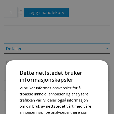
Legg i handlekurv
Detaljer
Dust Seal, Left
Dette nettstedet bruker
Part# 65003-15A00
informasjonskapsler
Mer informasjon
Vi bruker informasjonskapsler for å
tilpasse innhold, annonser og analysere
Produktomtaler
trafikken vår. Vi deler også informasjon
Fil vedlegg
om din bruk av nettstedet vårt med våre
annonserings- og analysepartnere som