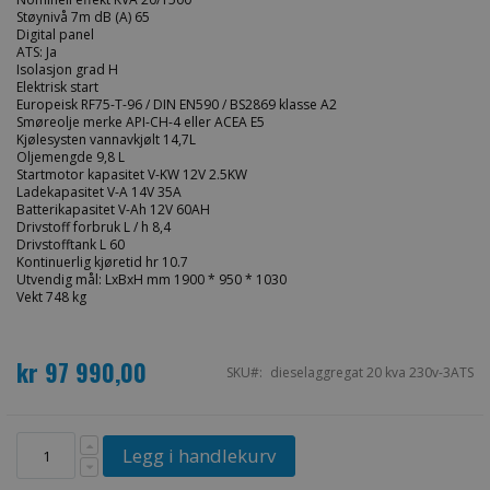
Støynivå 7m dB (A) 65
Digital panel
ATS: Ja
Isolasjon grad H
Elektrisk start
Europeisk RF75-T-96 / DIN EN590 / BS2869 klasse A2
Smøreolje merke API-CH-4 eller ACEA E5
Kjølesysten vannavkjølt 14,7L
Oljemengde 9,8 L
Startmotor kapasitet V-KW 12V 2.5KW
Ladekapasitet V-A 14V 35A
Batterikapasitet V-Ah 12V 60AH
Drivstoff forbruk L / h 8,4
Drivstofftank L 60
Kontinuerlig kjøretid hr 10.7
Utvendig mål: LxBxH mm 1900 * 950 * 1030
Vekt 748 kg
kr 97 990,00
SKU
dieselaggregat 20 kva 230v-3ATS
Legg i handlekurv