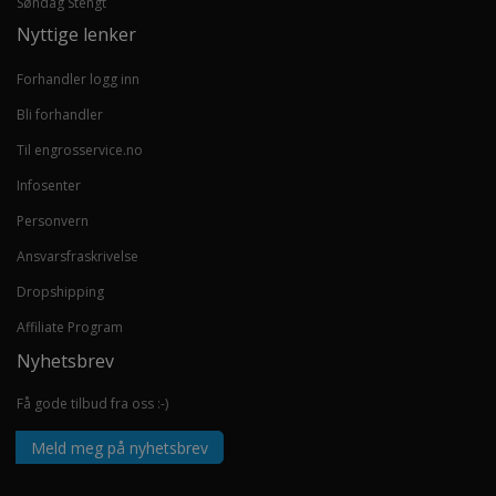
Søndag Stengt
Nyttige lenker
Forhandler logg inn
Bli forhandler
Til engrosservice.no
Infosenter
Personvern
Ansvarsfraskrivelse
Dropshipping
Affiliate Program
Nyhetsbrev
Få gode tilbud fra oss :-)
Meld meg på nyhetsbrev