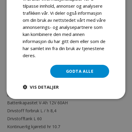
tilpasse innhold, annonser og analysere
Konstant voltregulator (AVR)
trafikken vår. Vi deler også informasjon
Nominell effekt KVA 20/1500
om din bruk av nettstedet vårt med våre
Støynivå 7m dB (A) 65
annonserings- og analysepartnere som
Digital panel
kan kombinere den med annen
Isolasjon grad H
informasjon du har gitt dem eller som de
Elektrisk start
har samlet inn fra din bruk av tjenestene
Europeisk RF75-T-96 / DIN EN590 / BS2869 klasse A2
deres.
Les mer
Smøreolje merke API-CH-4 eller ACEA E5
Kjølesysten vannavkjølt 14,7L
GODTA ALLE
Oljemengde 9,8 L
VIS DETALJER
Startmotor kapasitet V-KW 12V 2.5KW
Ladekapasitet V-A 14V 35A
Batterikapasitet V-Ah 12V 60AH
Drivstoff forbruk L / h 8,4
Drivstofftank L 60
Kontinuerlig kjøretid hr 10.7