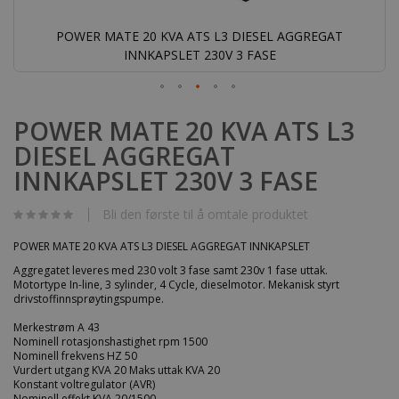
POWER MATE 20 KVA ATS L3 DIESEL AGGREGAT
INNKAPSLET 230V 3 FASE
Gå
til
POWER MATE 20 KVA ATS L3
begynnelsen
DIESEL AGGREGAT
av
bildegalleri
INNKAPSLET 230V 3 FASE
Bli den første til å omtale produktet
POWER MATE 20 KVA ATS L3 DIESEL AGGREGAT INNKAPSLET
Aggregatet leveres med 230 volt 3 fase samt 230v 1 fase uttak.
Motortype In-line, 3 sylinder, 4 Cycle, dieselmotor. Mekanisk styrt
drivstoffinnsprøytingspumpe.
Merkestrøm A 43
Nominell rotasjonshastighet rpm 1500
Nominell frekvens HZ 50
Vurdert utgang KVA 20 Maks uttak KVA 20
Konstant voltregulator (AVR)
Nominell effekt KVA 20/1500