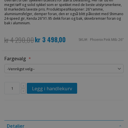
overført til der sykkelen utsettes for størst belastning. Her får du en
meget tøff og solid sykkel som er spekket med de beste utstyrsmerkene,
til markedets laveste pris. Produktspesifikasjoner: 26"ramme,
aluminiumsfelger, demper foran, den er også blitt påkostet med Shimano
24-speed gir, Kenda 26"X1.95 dekk foran og bak, skivebremser foran og
bak i aluminium.
kr 4 290,00
kr 3 498,00
Spesialpris
SKU
Phoenix Pink Mtb 26"
Fargevalg
Legg i handlekurv
Detaljer