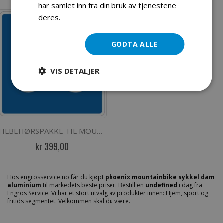
har samlet inn fra din bruk av tjenestene
deres.
Les mer
GODTA ALLE
VIS DETALJER
TILBEHØRSPAKKE TIL MOUNTAIN BIKE/ TERRENGSYKLER 26-29"
kr 399,00
Hos engrosservice.no får du kjøpt
phoenix mountainbike sykkel dam
aluminium
til markedets beste priser. Bestill en
undefined
i dag fra
Engros Service. Vi har et stort utvalg av produkter innen: Hjem, sport og
fritids segmentet. Velkommen skal du være.