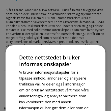
5 års garanti. Amerikansk kvalitetsykkel. Husk å bestille tilleggspakken
som inneholder: Drikkeflaske,drikkeholder, støtte og skjermer foran
og bak. Passe fra 150 cm til 180 cm Rammestørrelse: 26“X17”
aluminiumsramme Skivebremser: Zoom Girsystem: Shimano RD-TZ40
Pedaler: Neco Dekkstørrelse: 26"x1.95" Phoenix er en stilig og robust
Mountain Bike med solid rammekonstruksjon i aluminium hvor styrken
er overført til der sykkelen utsettes for størst belastning. Her får du en
meget tøff og solid sykkel som er spekket med de beste
utstyrsmerkene, til markedets laveste pris. Produktspesifikasjoner:
26"ramme, aluminiumsfelger, demper foran, den er også blitt
påkostet med Shimano 24-speed gir, Kenda 26"X1.95 dekk foran og
bak, skivebremser foran og bak i aluminium.
Dette nettstedet bruker
informasjonskapsler
Mer informasjon
Vi bruker informasjonskapsler for å
Produktomtaler
tilpasse innhold, annonser og analysere
trafikken vår. Vi deler også informasjon
Fil vedlegg
om din bruk av nettstedet vårt med våre
annonserings- og analysepartnere som
kan kombinere den med annen
informasjon du har gitt dem eller som de
VI FANT ANDRE PRODUKTER DU KANSKJE VIL LIKE!