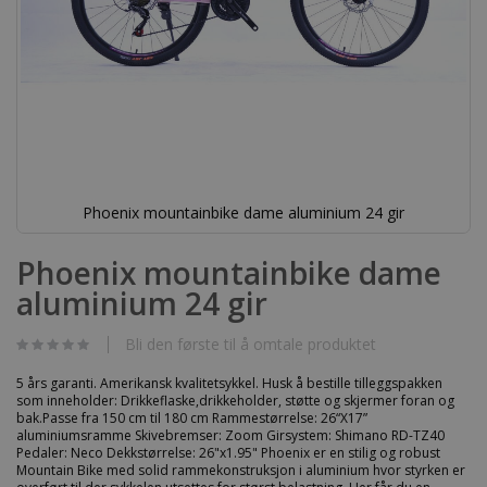
Phoenix mountainbike dame aluminium 24 gir
Gå
til
Phoenix mountainbike dame
begynnelsen
aluminium 24 gir
av
bildegalleri
Bli den første til å omtale produktet
5 års garanti. Amerikansk kvalitetsykkel. Husk å bestille tilleggspakken
som inneholder: Drikkeflaske,drikkeholder, støtte og skjermer foran og
bak.Passe fra 150 cm til 180 cm Rammestørrelse: 26“X17”
aluminiumsramme Skivebremser: Zoom Girsystem: Shimano RD-TZ40
Pedaler: Neco Dekkstørrelse: 26"x1.95" Phoenix er en stilig og robust
Mountain Bike med solid rammekonstruksjon i aluminium hvor styrken er