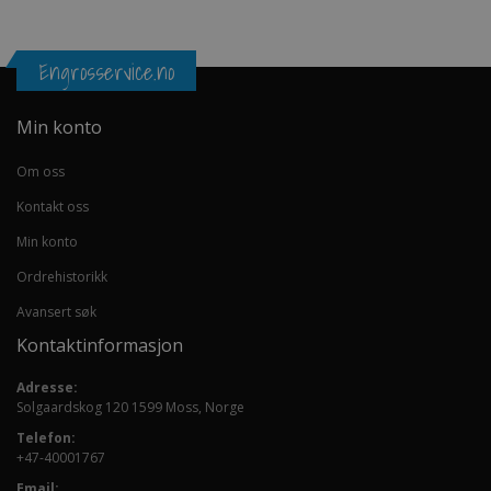
Engrosservice.no
Min konto
Om oss
Kontakt oss
Min konto
Ordrehistorikk
Avansert søk
Kontaktinformasjon
Adresse:
Solgaardskog 120 1599 Moss, Norge
Telefon:
+47-40001767
Email: