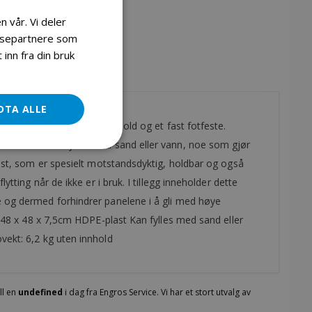
n vår. Vi deler
lysepartnere som
inn fra din bruk
DTA ALLE
 gir du parasollen riktig hold og et fast fotfeste.
ne kan enkelt fylles med sand eller vann, noe som gjør
last, som er spesielt motstandsdyktig, holdbar og også
ytting når de ikke er i bruk. I tillegg inneholder dette
e og dermed forhindrer panelene i å gli med høye
e: 48 x 48 x 7,5cm HDPE-plast Kan fylles med sand eller
vekt: 6,2 kg uten innhold
ll en
undefined
i dag fra Engros Service. Vi har et stort utvalg av