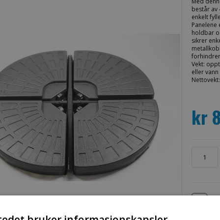
Med denne 
består av
enkelt fyl
Panelene e
holdbar og
sikrer enke
metallkob
forhindrer
Vekt: oppt
eller vann
Nettovekt:
kr 
tedet bruker informasjonskapsler