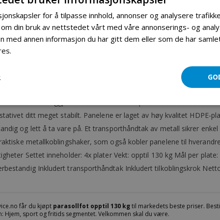
jonskapsler for å tilpasse innhold, annonser og analysere trafikke
 om din bruk av nettstedet vårt med våre annonserings- og ana
Parasollfot opptil 130 kg
 med annen informasjon du har gitt dem eller som de har samlet 
res.
Les mer
Mer informasjon
Produktomtaler
Fil vedlegg
R
GO
oten til parasoller med kryssfot for vann/sand Med denne parasollfoten
består av 4 vektveggplater med en størrelse på 50x50x8cm hver. Plate
stativet ditt meget stabilt. Panelene er laget av høy kvalitet HDPE-p
ndig og lett å ta vare på. Et transporthåndtak av metall sikrer enkel fl
praktiske metallkoblingshaker, som også kobler panelene til hverandr
igheter Settet inneholder: 4x plater Vekt: opptil 130 kg Mål per plat
bestandig Inkludert transporthåndtak Inkludert tilkoblingskrok Netto
ice.no får du kjøpt
parasollfot opptil 130 kg
til markedets beste priser. Besti
: Hjem, sport og fritids segmentet. Velkommen skal du være.