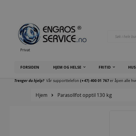
Hopp
til
innhold
Søk
Privat
FORSIDEN
HJEM OG HELSE
FRITID
HUS
Trenger du hjelp?
Vår supporttelefon
(+47) 400 01 767
er åpen alle hv
Hjem
Parasollfot opptil 130 kg
Gå
til
slutten
av
bildegalleri