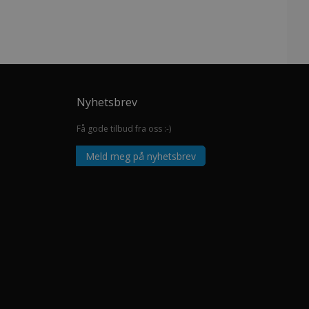
Nyhetsbrev
Få gode tilbud fra oss :-)
Meld meg på nyhetsbrev