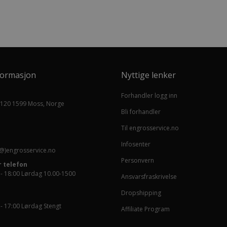
formasjon
Nyttige lenker
Forhandler logg inn
 120 1599 Moss, Norge
Bli forhandler
Til engrosservice.no
Infosenter
@)engrosservice.no
Personvern
 telefon
 - 18:00 Lørdag 10.00-1500
Ansvarsfraskrivelse
Dropshipping
 - 17:00 Lørdag Stengt
Affiliate Program