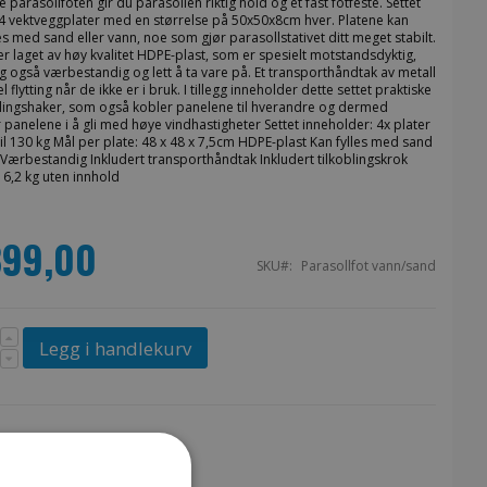
parasollfoten gir du parasollen riktig hold og et fast fotfeste. Settet
 4 vektveggplater med en størrelse på 50x50x8cm hver. Platene kan
les med sand eller vann, noe som gjør parasollstativet ditt meget stabilt.
r laget av høy kvalitet HDPE-plast, som er spesielt motstandsdyktig,
 også værbestandig og lett å ta vare på. Et transporthåndtak av metall
l flytting når de ikke er i bruk. I tillegg inneholder dette settet praktiske
lingshaker, som også kobler panelene til hverandre og dermed
 panelene i å gli med høye vindhastigheter Settet inneholder: 4x plater
il 130 kg Mål per plate: 48 x 48 x 7,5cm HDPE-plast Kan fylles med sand
 Værbestandig Inkludert transporthåndtak Inkludert tilkoblingskrok
 6,2 kg uten innhold
899,00
SKU
Parasollfot vann/sand
Legg i handlekurv