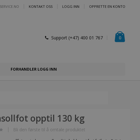
SERVICE.NO
KONTAKT OSS
LOGG INN
OPPRETTE EN KONTO
Handlek
varer
0
Support (+47) 400 01 767
FORHANDLER LOGG INN
sollfot opptil 130 kg
Bli den første til å omtale produktet