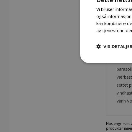
Vi bruker informas
også informasjon
kan kombinere den
Gå
til
av tjenestene de
begynnelsen
Detaljer
av
bildegalleri
VIS DETALJE
Parsollf
Settet 
parasoll
værbesta
settet 
vindhast
vann Vær
Hos engrosserv
produkter innen