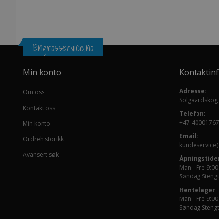
Engrosservice.no
Min konto
Kontaktin
Adresse:
Om oss
Solgaardskog
Kontakt oss
Telefon:
+47-40001767
Min konto
Email:
Ordrehistorikk
kundeservice(
Avansert søk
Åpningstider
Man - Fre 9:00
Søndag Stengt
Hentelager
Man - Fre 9:00
Søndag Stengt