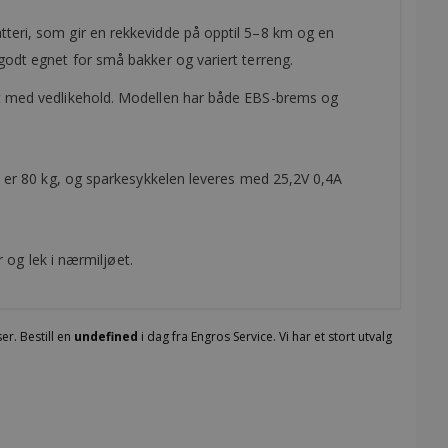
tteri, som gir en rekkevidde på opptil 5–8 km og en
godt egnet for små bakker og variert terreng.
alt med vedlikehold. Modellen har både EBS-brems og
kt er 80 kg, og sparkesykkelen leveres med 25,2V 0,4A
r og lek i nærmiljøet.
er. Bestill en
undefined
i dag fra Engros Service. Vi har et stort utvalg