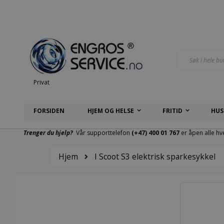
Hopp
til
innhold
Søk
Privat
FORSIDEN
HJEM OG HELSE
FRITID
HUS
Trenger du hjelp?
Vår supporttelefon
(+47) 400 01 767
er åpen alle hv
Hjem
I Scoot S3 elektrisk sparkesykkel
Gå
til
slutten
av
bildegalleri