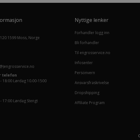
formasjon
Nyttige lenker
Forhandler logg inn
 120 1599 Moss, Norge
Bli forhandler
Til engrosservice.no
Infosenter
@)engrosservice.no
Personvern
 telefon
 - 18:00 Lørdag 10.00-1500
Ansvarsfraskrivelse
Dropshipping
 - 17:00 Lørdag Stengt
Affiliate Program