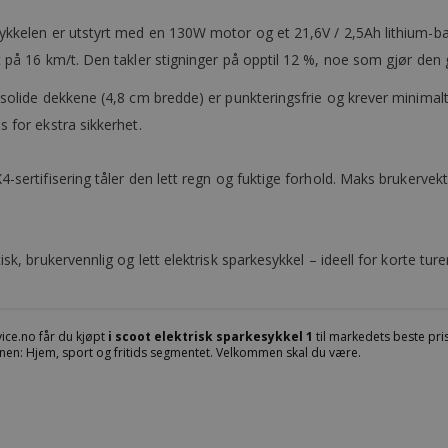
ykkelen er utstyrt med en 130W motor og et 21,6V / 2,5Ah lithium-ba
 på 16 km/t. Den takler stigninger på opptil 12 %, noe som gjør den 
 solide dekkene (4,8 cm bredde) er punkteringsfrie og krever minim
 for ekstra sikkerhet.
-sertifisering tåler den lett regn og fuktige forhold. Maks brukerve
isk, brukervennlig og lett elektrisk sparkesykkel – ideell for korte ture
ice.no får du kjøpt
i scoot elektrisk sparkesykkel 1
til markedets beste pris
nen: Hjem, sport og fritids segmentet. Velkommen skal du være.