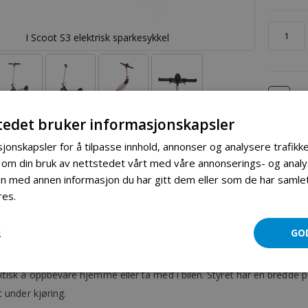
I Scoot S3 elektrisk sparkesykkel
tedet bruker informasjonskapsler
jonskapsler for å tilpasse innhold, annonser og analysere trafikke
Mer informasjon
Produktomtaler
Fil vedlegg
 om din bruk av nettstedet vårt med våre annonserings- og ana
 med annen informasjon du har gitt dem eller som de har samlet 
res.
Les mer
 S3 elektrisk sparkesykkel er en kompakt og lett el-sparkesykkel – pe
komme seg rundt på.
R
GO
vekt på kun 6,5 kg er den lett å bære og enkel å slå sammen. Samm
tisk å oppbevare hjemme eller ta med i bilen. Styret har en bredde p
et under kjøring.