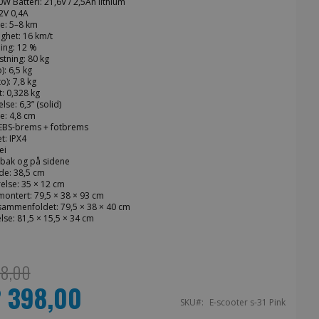
W Batteri: 21,6V / 2,5Ah lithium
2V 0,4A
e: 5–8 km
ghet: 16 km/t
ing: 12 %
tning: 80 kg
): 6,5 kg
o): 7,8 kg
t: 0,328 kg
lse: 6,3” (solid)
e: 4,8 cm
EBS-brems + fotbrems
t: IPX4
ei
 bak og på sidene
de: 38,5 cm
else: 35 × 12 cm
montert: 79,5 × 38 × 93 cm
 sammenfoldet: 79,5 × 38 × 40 cm
lse: 81,5 × 15,5 × 34 cm
98,00
2 398,00
s
SKU
E-scooter s-31 Pink