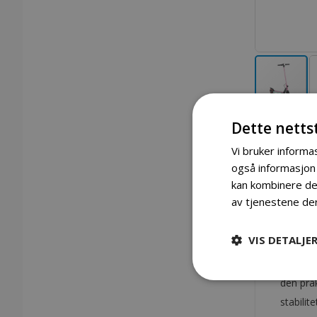
I Scoot S3 elektrisk sparkesykkel
Gå
Dette netts
til
begynnelsen
av
Vi bruker informas
bildegalleri
Detaljer
også informasjon
kan kombinere den
av tjenestene de
I Scoot
måte å 
VIS DETALJE
Med en 
den prak
stabilit