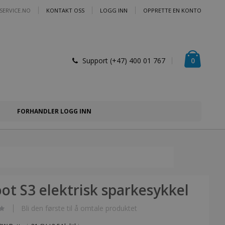
SERVICE.NO
KONTAKT OSS
LOGG INN
OPPRETTE EN KONTO
Handlek
varer
0
Support (+47) 400 01 767
FORHANDLER LOGG INN
oot S3 elektrisk sparkesykkel
Bli den første til å omtale produktet