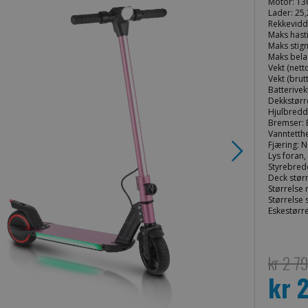
Motor: 130
Lader: 25,
Rekkevidd
Maks hasti
Maks stign
Maks belas
Vekt (netto
Vekt (brutt
Batterivek
Dekkstørre
Hjulbredd
Bremser: 
Vanntetthe
Fjæring: N
Lys foran,
Styrebred
Deck størr
Størrelse 
Størrelse
Eskestørre
kr 2 7
kr 
Spesialpri