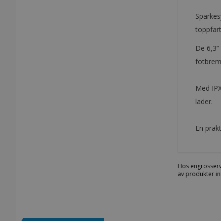
Sparkes
toppfart
De 6,3”
fotbrems
Med IPX4
lader.
En prakt
Hos engrosserv
av produkter in