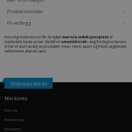
Mer informasjon
Produktomtaler
Fil vedlegg
Hos engrosservice.no får du kjøpt
marista induksjonsplate
til
markedets beste priser. Bestill en
smaelektrisk
i dag fra Engros Service.
Vi har et stort utvalg av produkter innen: Hjem, sport og fritids segmentet.
Velkommen skal du være.
Engrosservice.no
Min konto
Om oss
Kontakt oss
Min konto