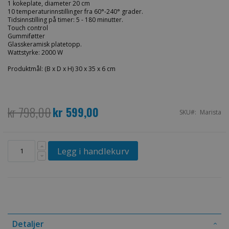
1 kokeplate, diameter 20 cm
10 temperaturinnstillinger fra 60°-240° grader.
Tidsinnstilling på timer: 5 - 180 minutter.
Touch control
Gummiføtter
Glasskeramisk platetopp.
Wattstyrke: 2000 W
Produktmål: (B x D x H) 30 x 35 x 6 cm
kr 798,00
kr 599,00
Spesialpris
SKU
Marista
Legg i handlekurv
Detaljer