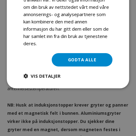
overkok brenner seg fast i toppen. Det gjør at den er mye
om din bruk av nettstedet vårt med våre
annonserings- og analysepartnere som
lettere å holde ren enn vanlige keramiske topper.
kan kombinere den med annen
informasjon du har gitt dem eller som de
Brannsikkert
har samlet inn fra din bruk av tjenestene
Med induksjon skapes varmen direkte i kokekaret, på grunn
deres.
Les mer
av magnetisme. Uten kokekar blir det ingen varme. Derfor er
det ikke så farlig å glemme å skru av en kokeplate.
GODTA ALLE
Det er heller ingen grunn til at julens smultgryter skal ta fyr.
Med induksjon kan du stille inn varmen så nøyaktig at fettet
VIS DETALJER
ikke kommer over 350 grader, som er
antennelsestemperaturen.
NB: Husk at induksjonstopper krever gryter og panner
med et magnetisk felt i bunnen. Aluminiumsgryter
virker ikke på induksjonstopper. Du sjekker dine
gryter med en magnet, dersom magneten festes i