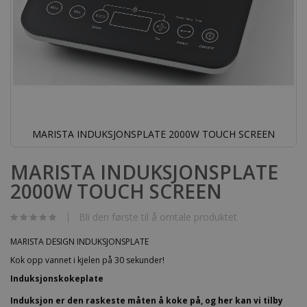
MARISTA INDUKSJONSPLATE 2000W TOUCH SCREEN
Gå
til
MARISTA INDUKSJONSPLATE
begynnelsen
2000W TOUCH SCREEN
av
bildegalleri
Bli den første til å omtale produktet
MARISTA DESIGN INDUKSJONSPLATE
Kok opp vannet i kjelen på 30 sekunder!
Induksjonskokeplate
Induksjon er den raskeste måten å koke på, og her kan vi tilby