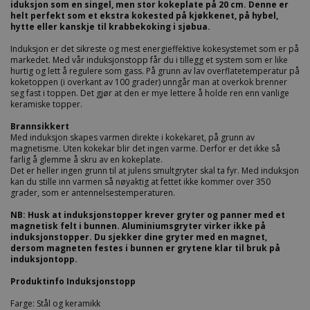
iduksjon som en singel, men stor kokeplate på 20 cm. Denne er
helt perfekt som et ekstra kokested på kjøkkenet, på hybel,
hytte eller kanskje til krabbekoking i sjøbua.
Induksjon er det sikreste og mest energieffektive kokesystemet som er på
markedet. Med vår induksjonstopp får du i tillegg et system som er like
hurtig og lett å regulere som gass. På grunn av lav overflatetemperatur på
koketoppen (i overkant av 100 grader) unngår man at overkok brenner
seg fast i toppen. Det gjør at den er mye lettere å holde ren enn vanlige
keramiske topper.
Brannsikkert
Med induksjon skapes varmen direkte i kokekaret, på grunn av
magnetisme. Uten kokekar blir det ingen varme. Derfor er det ikke så
farlig å glemme å skru av en kokeplate.
Det er heller ingen grunn til at julens smultgryter skal ta fyr. Med induksjon
kan du stille inn varmen så nøyaktig at fettet ikke kommer over 350
grader, som er antennelsestemperaturen.
NB: Husk at induksjonstopper krever gryter og panner med et
magnetisk felt i bunnen. Aluminiumsgryter virker ikke på
induksjonstopper. Du sjekker dine gryter med en magnet,
dersom magneten festes i bunnen er grytene klar til bruk på
induksjontopp.
Produktinfo Induksjonstopp
Farge: Stål og keramikk