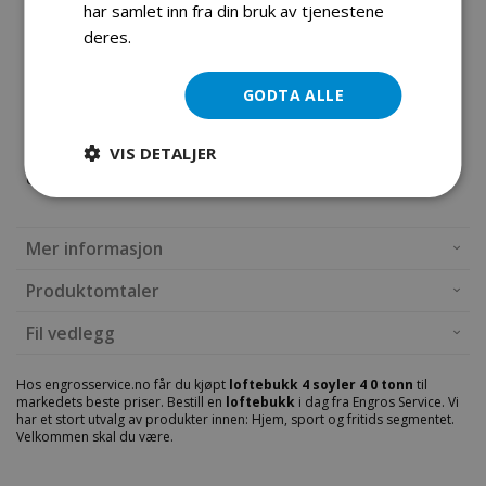
en løftekapasitet på 4000kg og klaringshøyde for de fleste
har samlet inn fra din bruk av tjenestene
deres.
Les mer
kjøretøy.
Løftebukken har et praktisk design som gjør den meget
GODTA ALLE
stødig, lett å vedlikeholde og montere.
Løftebukken består av fire stolper, oljesylinder, hydraulisk
VIS DETALJER
drivenhet, koplingsmekanisme og utstyr mot oljerørlekkasje.
Mer informasjon
Produktomtaler
Fil vedlegg
Hos engrosservice.no får du kjøpt
loftebukk 4 soyler 4 0 tonn
til
markedets beste priser. Bestill en
loftebukk
i dag fra Engros Service. Vi
har et stort utvalg av produkter innen: Hjem, sport og fritids segmentet.
Velkommen skal du være.