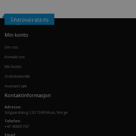
Engrosservice.no
Min konto
Om oss
Kontakt oss
Min konto
Ordrehistorikk
Avansert søk
Kontaktinformasjon
Adresse:
Solgaardskog 120 1599 Moss, Norge
Telefon:
+47-40001767
Email: