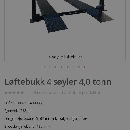
4 søyler løftebukk
Gå
til
Løftebukk 4 søyler 4,0 tonn
begynnelsen
av
bildegalleri
Bli den første til å omtale produktet
Løftekapasitet: 4000 kg
Egenvekt: 785kg
Lengde kjørebane: 5164 mm inkl påkjøringsrampe
Bredde kjørebane: 480 mm