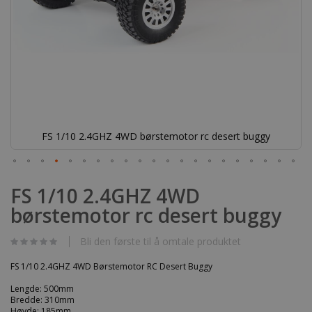
FS 1/10 2.4GHZ 4WD børstemotor rc desert buggy
Gå
til
FS 1/10 2.4GHZ 4WD
begynnelsen
børstemotor rc desert buggy
av
bildegalleri
Bli den første til å omtale produktet
FS 1/10 2.4GHZ 4WD Børstemotor RC Desert Buggy
Lengde: 500mm
Bredde: 310mm
Høyde: 185mm