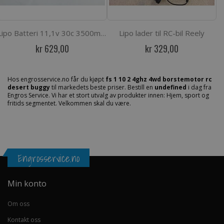
Lipo Batteri 11,1v 30c 3500mAH T-kontakt
Lipo lader til RC-bil Reely
kr 629,00
kr 329,00
Hos engrosservice.no får du kjøpt
fs 1 10 2 4ghz 4wd borstemotor rc
desert buggy
til markedets beste priser. Bestill en
undefined
i dag fra
Engros Service. Vi har et stort utvalg av produkter innen: Hjem, sport og
fritids segmentet. Velkommen skal du være.
Engrosservice.no
Min konto
Om oss
Kontakt oss