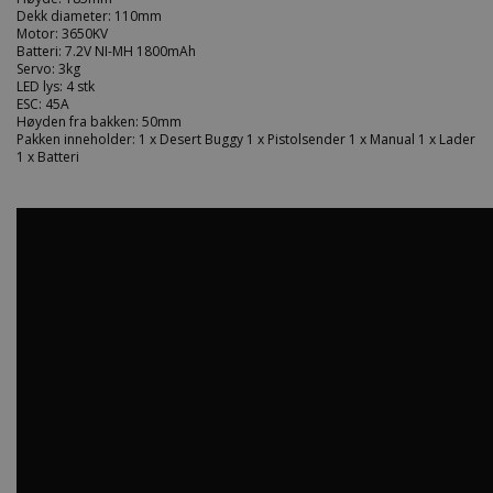
Dekk diameter: 110mm
Motor: 3650KV
Batteri: 7.2V NI-MH 1800mAh
Servo: 3kg
LED lys: 4 stk
ESC: 45A
Høyden fra bakken: 50mm
Pakken inneholder: 1 x Desert Buggy 1 x Pistolsender 1 x Manual 1 x Lader
1 x Batteri