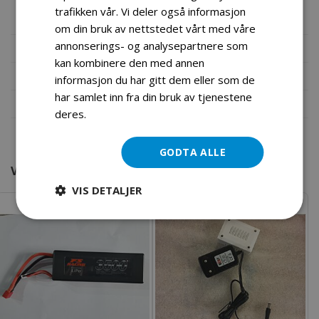
med rc.
trafikken vår. Vi deler også informasjon
om din bruk av nettstedet vårt med våre
annonserings- og analysepartnere som
Mer informasjon
kan kombinere den med annen
Produktomtaler
informasjon du har gitt dem eller som de
har samlet inn fra din bruk av tjenestene
Fil vedlegg
deres.
Les mer
GODTA ALLE
VI FANT ANDRE PRODUKTER DU KANSKJE VIL LIKE!
VIS DETALJER