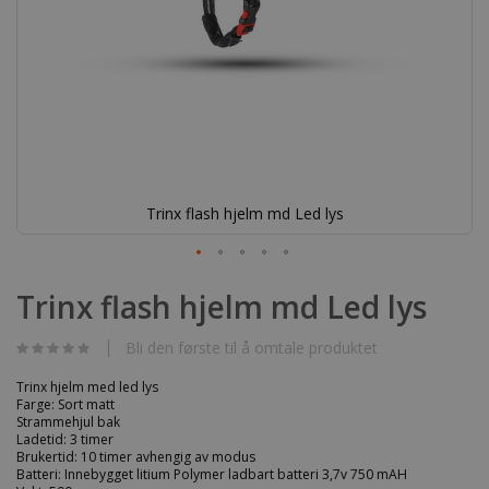
Trinx flash hjelm md Led lys
Gå
til
Trinx flash hjelm md Led lys
begynnelsen
av
bildegalleri
Bli den første til å omtale produktet
Trinx hjelm med led lys
Farge: Sort matt
Strammehjul bak
Ladetid: 3 timer
Brukertid: 10 timer avhengig av modus
Batteri: Innebygget litium Polymer ladbart batteri 3,7v 750 mAH