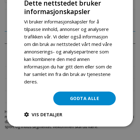
Dette nettstedet bruker
informasjonskapsler
Vi bruker informasjonskapsler for å
tilpasse innhold, annonser og analysere
trafikken vår. Vi deler også informasjon
Detaljer
om din bruk av nettstedet vårt med våre
annonserings- og analysepartnere som
Praktisk hjelm med Led lys for sykling , el-sparkesykkel eller
hoverboard fra Trinx.
kan kombinere den med annen
informasjon du har gitt dem eller som de
Mer informasjon
har samlet inn fra din bruk av tjenestene
deres.
Les mer
Produktomtaler
Fil vedlegg
GODTA ALLE
Hos engrosservice.no får du kjøpt
trinx flash hjelm md led lys
til
VIS DETALJER
markedets beste priser. Bestill en
trinx-flash-hjelm-md-led-lys.html
i
dag fra Engros Service. Vi har et stort utvalg av produkter innen: Hjem,
sport og fritids segmentet. Velkommen skal du være.