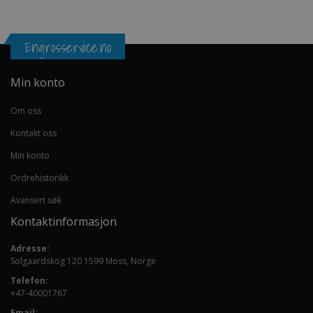
Engrosservice.no
Min konto
Om oss
Kontakt oss
Min konto
Ordrehistorikk
Avansert søk
Kontaktinformasjon
Adresse:
Solgaardskog 120 1599 Moss, Norge
Telefon:
+47-40001767
Email: