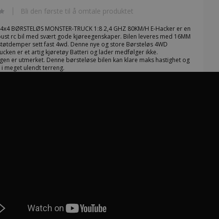
Bli den første til å omtale produktet
4x4 BØRSTELØS MONSTER-TRUCK 1:8 2,4 GHZ 80KM/H E-Hacker er en
ust rc bil med svært gode kjøreegenskaper. Bilen leveres med 16MM
støtdemper sett fast 4wd. Denne nye og store Børsteløs 4WD
cken er et artig kjøretøy Batteri og lader medfølger ikke.
gen er utmerket. Denne børsteløse bilen kan klare maks hastighet og
v i meget ulendt terreng.