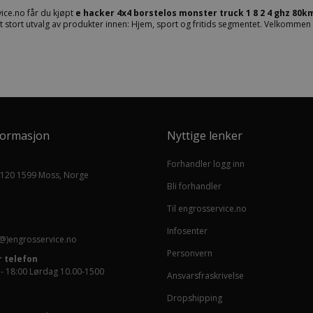
ice.no får du kjøpt
e hacker 4x4 borstelos monster truck 1 8 2 4 ghz 80k
 et stort utvalg av produkter innen: Hjem, sport og fritids segmentet. Velkommen
formasjon
Nyttige lenker
Forhandler logg inn
 120 1599 Moss, Norge
Bli forhandler
Til engrosservice.no
Infosenter
@)engrosservice.no
Personvern
 telefon
 - 18:00 Lørdag 10.00-1500
Ansvarsfraskrivelse
Dropshipping