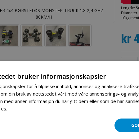
Lengde: 
ER 4x4 BØRSTELØS MONSTER-TRUCK 1:8 2,4 GHZ
E-HA
Diameter:
80KM/H
10kg ment
kr 
tedet bruker informasjonskapsler
jonskapsler for å tilpasse innhold, annonser og analysere trafikke
 om din bruk av nettstedet vårt med våre annonserings- og ana
 med annen informasjon du har gitt dem eller som de har samlet 
res.
Les mer
Mer informasjon
Produktomtaler
Fil vedlegg
R
GO
 4x4 BØRSTELØS MONSTER-TRUCK 1:8 2,4 GHZ 80KM/H E-Hacker er en meget robu