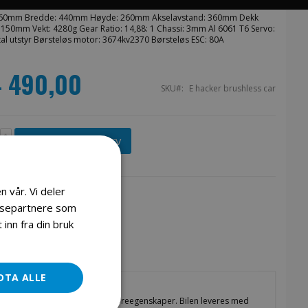
560mm Bredde: 440mm Høyde: 260mm Akselavstand: 360mm Dekk
CKER 4x4 BØRSTELØS MONSTER-TRUCK 1:8 2,4 GHZ
 150mm Vekt: 4280g Gear Ratio: 14,88: 1 Chassi: 3mm Al 6061 T6 Servo:
80KM/H
al utstyr Børsteløs motor: 3674kv2370 Børsteløs ESC: 80A
4 490,00
SKU
E hacker brushless car
Legg i handlekurv
n vår. Vi deler
lysepartnere som
inn fra din bruk
DTA ALLE
st rc bil med svært gode kjøreegenskaper. Bilen leveres med