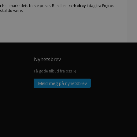
m h
til markedets beste priser. Bestill en
rc-hobby
i dag fra Engros
 skal du være.
Nyhetsbrev
Få gode tilbud fra oss :-)
Meld meg på nyhetsbrev