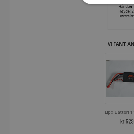
16MM Big-
Håndteri
Høyde: 2
Børstelø
VI FANT AN
kr 629