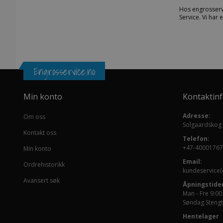
Hos engrosserv
Service. Vi har
Engrosservice.no
Min konto
Kontaktin
Adresse:
Om oss
Solgaardskog
Kontakt oss
Telefon:
+47-40001767
Min konto
Email:
Ordrehistorikk
kundeservice(
Avansert søk
Åpningstider
Man - Fre 9:00
Søndag Stengt
Hentelager