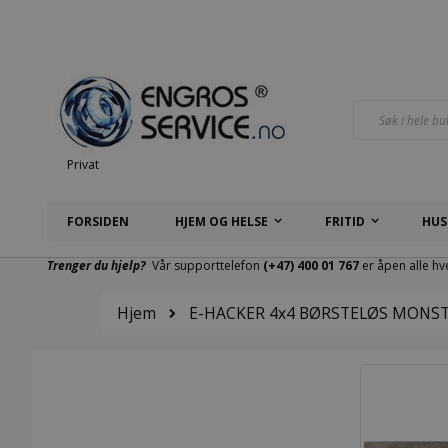
Hopp
til
innhold
Søk
Privat
FORSIDEN
HJEM OG HELSE
FRITID
HUS
Trenger du hjelp?
Vår supporttelefon
(+47) 400 01 767
er åpen alle hv
Hjem
E-HACKER 4x4 BØRSTELØS MONSTE
Gå
til
slutten
av
bildegalleri