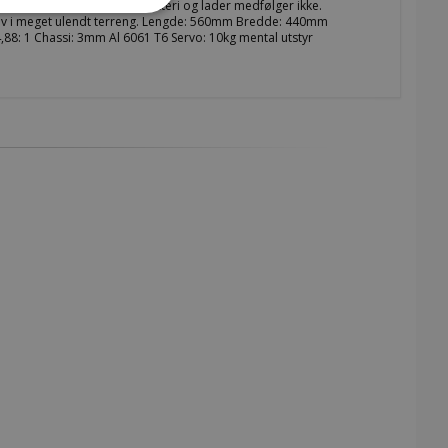
en er et artig kjøretøy Batteri og lader medfølger ikke.
selv i meget ulendt terreng. Lengde: 560mm Bredde: 440mm
: 1 Chassi: 3mm Al 6061 T6 Servo: 10kg mental utstyr