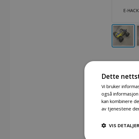
 4x4 BØRSTELØS MONSTER-TRUCK 1:8 2,4 GHZ
E-HACK
80KM/H
Gå
til
begynnelsen
av
bildegalleri
Dette netts
Vi bruker informas
også informasjon
kan kombinere den
av tjenestene de
Detaljer
VIS DETALJE
E-HACKER