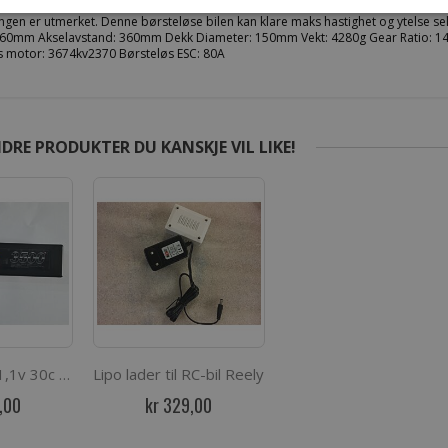
Bore støtdemper sett fast 4wd. Denne nye og store Børsteløs 4WD monstertruck
ngen er utmerket. Denne børsteløse bilen kan klare maks hastighet og ytelse 
60mm Akselavstand: 360mm Dekk Diameter: 150mm Vekt: 4280g Gear Ratio: 14,88
s motor: 3674kv2370 Børsteløs ESC: 80A
DRE PRODUKTER DU KANSKJE VIL LIKE!
Lipo Batteri 11,1v 30c 3500mAH T-kontakt
Lipo lader til RC-bil Reely
,00
kr 329,00