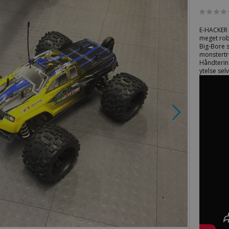
E-HACKER 
meget rob
Big-Bore 
monstertru
Håndterin
ytelse sel