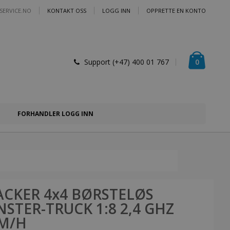
SERVICE.NO
KONTAKT OSS
LOGG INN
OPPRETTE EN KONTO
Handlek
varer
0
Support (+47) 400 01 767
FORHANDLER LOGG INN
ACKER 4x4 BØRSTELØS
STER-TRUCK 1:8 2,4 GHZ
M/H