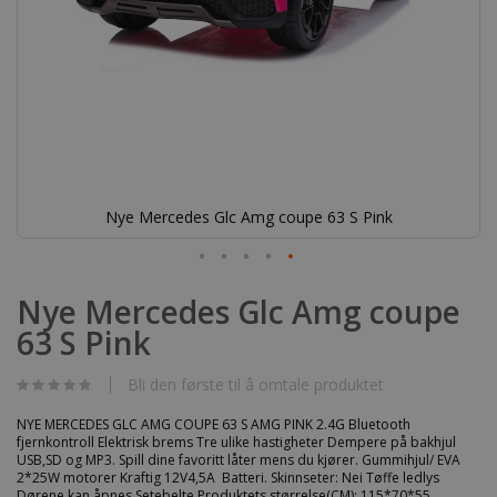
Nye Mercedes Glc Amg coupe 63 S Pink
Gå
til
Nye Mercedes Glc Amg coupe
begynnelsen
63 S Pink
av
bildegalleri
Bli den første til å omtale produktet
NYE MERCEDES GLC AMG COUPE 63 S AMG PINK 2.4G Bluetooth
fjernkontroll Elektrisk brems Tre ulike hastigheter Dempere på bakhjul
USB,SD og MP3. Spill dine favoritt låter mens du kjører. Gummihjul/ EVA
2*25W motorer Kraftig 12V4,5A Batteri. Skinnseter: Nei Tøffe ledlys
Dørene kan åpnes Setebelte Produktets størrelse(CM): 115*70*55