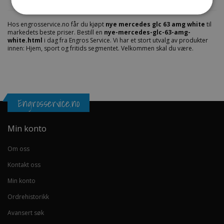
Fil vedlegg
Hos engrosservice.no får du kjøpt
nye mercedes glc 63 amg white
til
markedets beste priser. Bestill en
nye-mercedes-glc-63-amg-
white.html
i dag fra Engros Service. Vi har et stort utvalg av produkter
innen: Hjem, sport og fritids segmentet. Velkommen skal du være.
Engrosservice.no
Min konto
Om oss
Kontakt oss
Min konto
Ordrehistorikk
Avansert søk