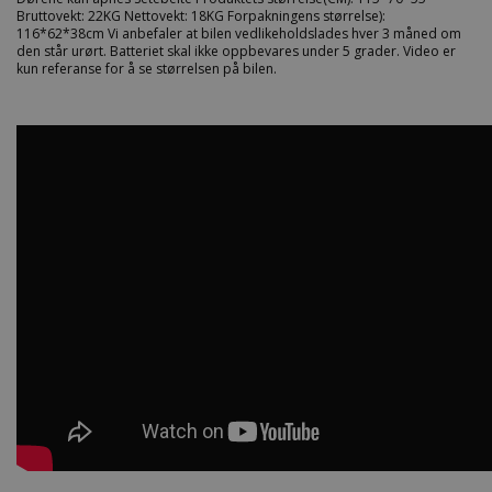
Bruttovekt: 22KG Nettovekt: 18KG Forpakningens størrelse):
116*62*38cm Vi anbefaler at bilen vedlikeholdslades hver 3 måned om
den står urørt. Batteriet skal ikke oppbevares under 5 grader. Video er
kun referanse for å se størrelsen på bilen.