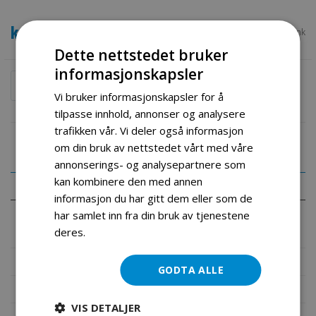
kr 2 990,00
SKU
Glc Pink
Dette nettstedet bruker
informasjonskapsler
Legg i handlekurv
Vi bruker informasjonskapsler for å
tilpasse innhold, annonser og analysere
trafikken vår. Vi deler også informasjon
om din bruk av nettstedet vårt med våre
annonserings- og analysepartnere som
kan kombinere den med annen
Detaljer
informasjon du har gitt dem eller som de
har samlet inn fra din bruk av tjenestene
NYE MERCEDES GLC AMG COUPE 63 S AMG PINK
deres.
Les mer
Mer informasjon
GODTA ALLE
Produktomtaler
VIS DETALJER