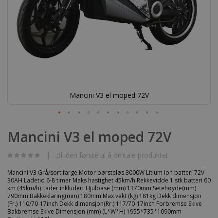
Mancini V3 el moped 72V
Gå
til
Mancini V3 el moped 72V
begynnelsen
av
bildegalleri
Bli den første til å omtale produktet
Mancini V3 Grå/sort farge Motor børsteløs 3000W Litium Ion batteri 72V
30AH Ladetid 6-8 timer Maks hastighet 45km/h Rekkevidde 1 stk batteri 60
km (45km/h) Lader inkludert Hjulbase (mm) 1370mm Setehøyde(mm)
790mm Bakkeklaring(mm) 180mm Max vekt (kg) 181kg Dekk dimensjon
(Fr.) 110/70-17inch Dekk dimensjon(Rr.) 117/70-17inch Forbremse Skive
Bakbremse Skive Dimensjon (mm) (L*W*H) 1955*735*1090mm