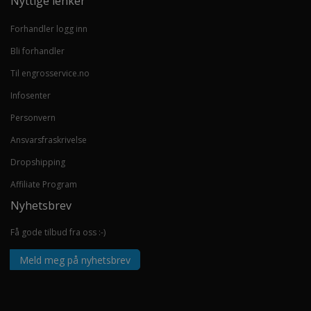
Nyttige lenker
Forhandler logg inn
Bli forhandler
Til engrosservice.no
Infosenter
Personvern
Ansvarsfraskrivelse
Dropshipping
Affiliate Program
Nyhetsbrev
Få gode tilbud fra oss :-)
Meld meg på nyhetsbrev