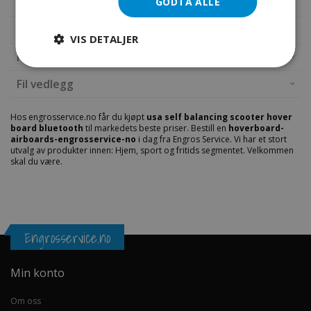
GODTA ALLE
Mer informasjon
VIS DETALJER
Produktomtaler
Fil vedlegg
Hos engrosservice.no får du kjøpt
usa self balancing scooter hover
board bluetooth
til markedets beste priser. Bestill en
hoverboard-
airboards-engrosservice-no
i dag fra Engros Service. Vi har et stort
utvalg av produkter innen: Hjem, sport og fritids segmentet. Velkommen
skal du være.
Engrosservice.no
Min konto
Om oss