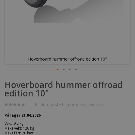
Hoverboard hummer offroad edition 10"
Gå
til
Hoverboard hummer offroad
begynnelsen
edition 10"
av
bildegalleri
Bli den første til å omtale produktet
På lager 21.04.2026
Vekt: 9,2 kg
Maks vekt: 120 kg
Maks fart: 20 kmt