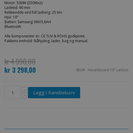
Motor: 500W (250Wx2)
Ladetid: 90 min
Rekkevidde ved full ladning: 25 km
Hjul: 10"
Batteri: Samsung 36V/3,6AH
Bluetooth
Alle komponenter er: CE TUV & ROHS godkjente.
Pakkens innhold: Ståhjuling, lader, bag og manual.
kr 4 990,00
kr 3 298,00
Spesialpris
SKU
Hoverboard 10" carbon
Legg i handlekurv