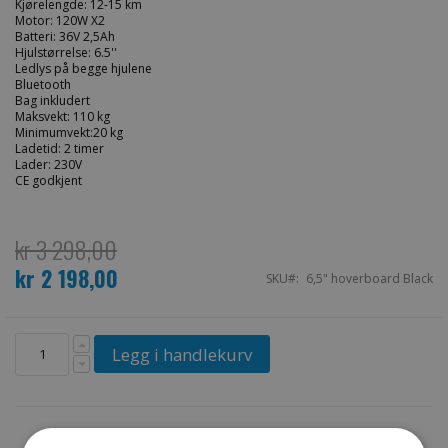
Kjørelengde: 12-15 km
Motor: 120W X2
Batteri: 36V 2,5Ah
Hjulstørrelse: 6.5''
Ledlys på begge hjulene
Bluetooth
Bag inkludert
Maksvekt: 110 kg
Minimumvekt:20 kg
Ladetid: 2 timer
Lader: 230V
CE godkjent
kr 3 298,00
kr 2 198,00
Spesialpris
SKU
6,5" hoverboard Black
Legg i handlekurv