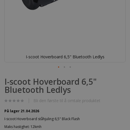
I-scoot Hoverboard 6,5" Bluetooth Ledlys
Gå
til
I-scoot Hoverboard 6,5"
begynnelsen
Bluetooth Ledlys
av
bildegalleri
Bli den første til å omtale produktet
På lager 21.04.2026
I-scoot Hoverboard ståhjuling 6,5" Black Flash
Maks hastighet: 12kmh