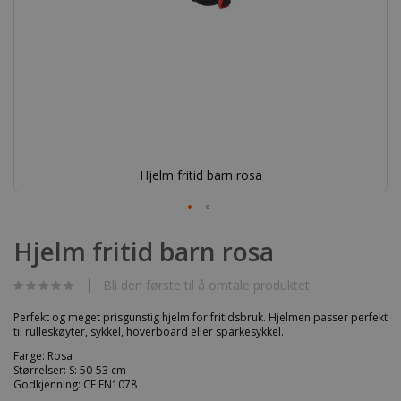
Hjelm fritid barn rosa
Gå
til
Hjelm fritid barn rosa
begynnelsen
av
bildegalleri
Bli den første til å omtale produktet
Perfekt og meget prisgunstig hjelm for fritidsbruk. Hjelmen passer perfekt
til rulleskøyter, sykkel, hoverboard eller sparkesykkel.
Farge: Rosa
Størrelser: S: 50-53 cm
Godkjenning: CE EN1078