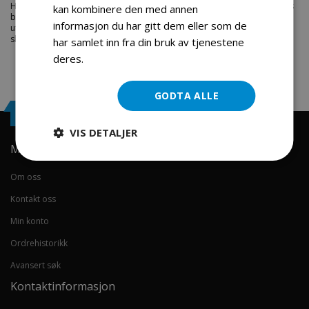
Hos engrosservice.no får du kjøpt
hjelm fritid barn rosa
til markedets
kan kombinere den med annen
beste priser. Bestill en
hjelmer
i dag fra Engros Service. Vi har et stort
informasjon du har gitt dem eller som de
utvalg av produkter innen: Hjem, sport og fritids segmentet. Velkommen
skal du være.
har samlet inn fra din bruk av tjenestene
deres.
Les mer
GODTA ALLE
Engrosservice.no
VIS DETALJER
Min konto
Om oss
Kontakt oss
Min konto
Ordrehistorikk
Avansert søk
Kontaktinformasjon