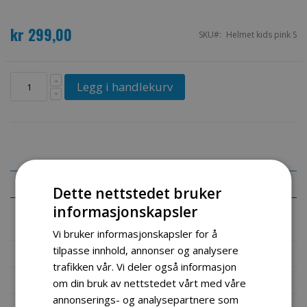
kr 299,00
SKU
Helmet kids pink S
Legg i handlekurv
Mer informasjon
Dette nettstedet bruker
informasjonskapsler
Mer
Helmet kids pink S
informasjon
Vi bruker informasjonskapsler for å
tilpasse innhold, annonser og analysere
Produktomtaler
trafikken vår. Vi deler også informasjon
Fil vedlegg
om din bruk av nettstedet vårt med våre
annonserings- og analysepartnere som