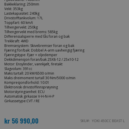
Bakkeklaring: 250mm
Vekt: 353kg
Lastekapasitet: 240kg
Drivstofftankvolum: 17L
Toppfart: 60 km/t
Tilhengervekt: 250kg
Tilhengervekt med brems: 585kg
Differensialsperre med lås foran og bak
Trekkraft: 4WD
Bremsesystem: Skivebremser foran og bak
Fjæring for/bak: Dobbel A-arm uavhengig fjæring
Fjæringstype: Fjær + oljedemper
Dekkdimensjon foran/bak 25X8-12 / 25x10-12
Motor: Ensylinder, vannkjølt, firetakt
Slagvolum: 391cc
Maks turtall: 20 kW/6500 o/min
Maks dreimoment turtall 30 Nm/5000 o/min
Kompresjonsforhold: 10:01
Elektronisk drivstoffinnsprøyning
Motorstyringsenhet: ECU
Automatisk girkasse V-H-N-H-P
Girkassetype:CVT / RE
kr 56 990,00
SKU
YOKI 450CC BEAST L