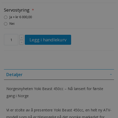
Servostyring
Ja
+
kr 6 000,00
Nei
Legg i handlekurv
Detaljer
Norgesnyheten Yoki Beast 450cc – Nå lansert for første
gang i Norge
Vi er stolte av å presentere Yoki Beast 450cc, en helt ny ATV-
modell som nå er tilgjengelig på det norske markedet for