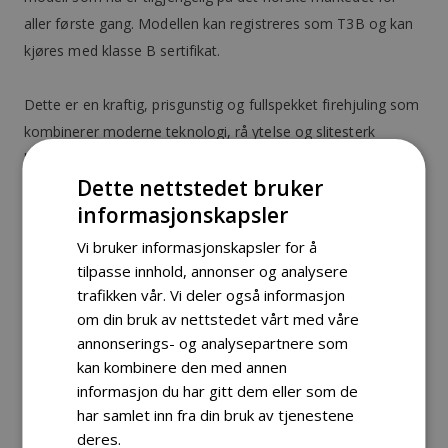
aller første gang. Modellen kan registreres som T3B og kan
kjøres med klasse B sertifikat.
Dette er en kraftig, prisgunstig og fullspekket firehjuling som
kombinerer moderne teknologi, rå ytelse og slitesterk
konstruksjon – utviklet med norske forhold i tankene.
Dette nettstedet bruker
informasjonskapsler
Mye ATV for pengene
Yoki Beast 450cc leveres med en
rekke standardfunksjoner og utstyr som vanligvis er
Vi bruker informasjonskapsler for å
forbeholdt dyrere modeller. Her får du blant annet uavhengig
tilpasse innhold, annonser og analysere
fjæring foran og bak med doble A-armer, solide
trafikken vår. Vi deler også informasjon
om din bruk av nettstedet vårt med våre
skivebremser, robust rammeverk og et kraftig 450cc
annonserings- og analysepartnere som
firetaktsmotor med vannkjøling. Dette gir deg en ATV som
kan kombinere den med annen
håndterer både arbeid og fritid med presisjon og kraft.
informasjon du har gitt dem eller som de
Utviklet i samarbeid med Yamaha
Yoki er utviklet i tett
har samlet inn fra din bruk av tjenestene
deres.
Les mer
samarbeid med anerkjente Yamaha, noe som gir deg ekstra