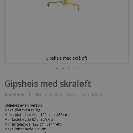
Gipsheis med skråløft
Gå
til
Gipsheis med skråløft
begynnelsen
av
bildegalleri
Bli den første til å omtale produktet
Betjenes av én person
Maks. platevekt 68 kg
Maks. platestørrelse: 122 cm x 488 cm.
Min. lastehøyde 87 cm v/skrå
Min. løftehøyde: 122 cm (vannrett)
Maks. løftehøyde 335 cm.