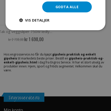
GODTA ALLE
VIS DETALJER
Tak og veggsliper 750W ledlys og støvsuger
Spesialpris
kr 1 698,00
kr 2 798,00
Hos engrosservice.no får du kjøpt
gipsheis praktisk og enkelt
gipsheis
til markedets beste priser. Bestill en
gipsheis-praktisk-og-
enkelt-gipsheis.html
i dag fra Engros Service. Vi har et stort utvalg av
produkter innen: Hjem, sport og fritids segmentet. Velkommen skal du
være.
Engrosservice.no
Min konto