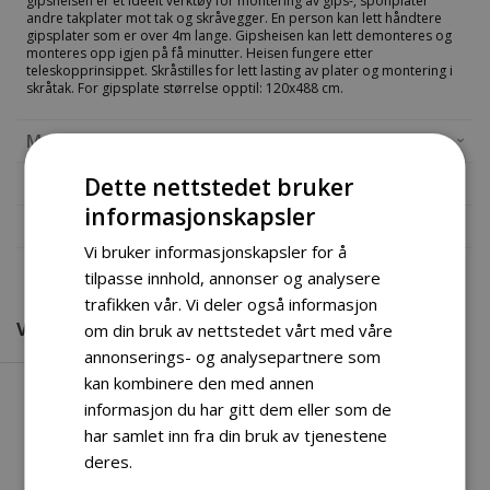
gipsheisen er et ideelt verktøy for montering av gips-, sponplater
andre takplater mot tak og skråvegger. En person kan lett håndtere
gipsplater som er over 4m lange. Gipsheisen kan lett demonteres og
monteres opp igjen på få minutter. Heisen fungere etter
teleskopprinsippet. Skråstilles for lett lasting av plater og montering i
skråtak. For gipsplate størrelse opptil: 120x488 cm.
Mer informasjon
Dette nettstedet bruker
Produktomtaler
informasjonskapsler
Fil vedlegg
Vi bruker informasjonskapsler for å
tilpasse innhold, annonser og analysere
trafikken vår. Vi deler også informasjon
VI FANT ANDRE PRODUKTER DU KANSKJE VIL LIKE!
om din bruk av nettstedet vårt med våre
annonserings- og analysepartnere som
kan kombinere den med annen
informasjon du har gitt dem eller som de
har samlet inn fra din bruk av tjenestene
deres.
Les mer