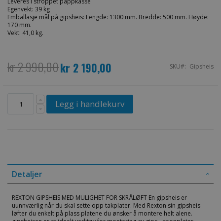
Leveres i stroppet pappkasse
Egenvekt: 39 kg
Emballasje mål på gipsheis: Lengde: 1300 mm. Bredde: 500 mm. Høyde:
170 mm.
Vekt: 41,0 kg.
kr 2 990,00
kr 2 190,00
Spesialpris
SKU
Gipsheis
Legg i handlekurv
Detaljer
REXTON GIPSHEIS MED MULIGHET FOR SKRÅLØFT En gipsheis er
uunnværlig når du skal sette opp takplater. Med Rexton sin gipsheis
løfter du enkelt på plass platene du ønsker å montere helt alene.