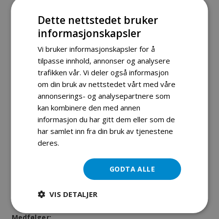
hageverktøyet.
Dette nettstedet bruker
Funksjoner:
informasjonskapsler
Kraftig 52cc Motor:
Utstyrt med en sterk 52cc
Vi bruker informasjonskapsler for å
bensinmotor for effektiv og pålitelig ytelse i alle
tilpasse innhold, annonser og analysere
hageoppgaver.
trafikken vår. Vi deler også informasjon
Allsidig 42cm Kuttbredde:
Håndterer ulike klippeoppgaver,
om din bruk av nettstedet vårt med våre
fra å trimme gress til å rydde tykkere busker med letthet.
annonserings- og analysepartnere som
3-i-1 Funksjonalitet:
Bytt enkelt mellom en gressklipper,
kan kombinere den med annen
informasjon du har gitt dem eller som de
buskskjærer og børstehodet for å håndtere de ulike
har samlet inn fra din bruk av tjenestene
hagebehovene.
deres.
Les mer
Bygget for Holdbarhet:
Laget av materialer av høy kvalitet
for å sikre langvarig ytelse, selv under tøffe forhold.
GODTA ALLE
Ergonomisk Design for Komfort:
Designet med brukeren
i tankene, med lett håndgrep for langvarig bruk uten
VIS DETALJER
anstrengelse fra vibrasjon.
Medfølger: