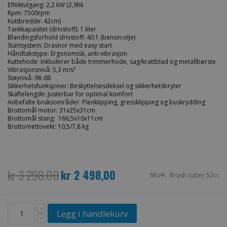
Effektutgang: 2,2 kW (2,9hk
Rpm: 7500rpm
Kuttbredde: 42cm)
Tankkapasitet (drivstoff): 1 liter
Blandingsforhold drivstoff: 40:1 (bensin:olje)
Startsystem: Drasnor med easy start
Håndtakstype: Ergonomisk, anti-vibrasjon
Kuttehode: Inkluderer både trimmerhode, sag/krattblad og metallbørste
Vibrasjonsnivå: 5,3 m/s²
Støynivå: 98 dB
Sikkerhetsfunksjoner: Beskyttelsesdeksel og sikkerhetsbryter
Skaftelengde: Justerbar for optimal komfort
Anbefalte bruksområder: Plenklipping, gressklipping og buskrydding
Bruttomål motor: 31x25x31cm
Bruttomål stang: 166,5x10x11cm
Brutto/nettovekt: 10,5/7,8 kg
kr 3 298,00
kr 2 498,00
Spesialpris
SKU
Brush cutter 52cc
Legg i handlekurv