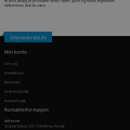
et stort utvalg av produkter innen: Hjem, sport og fritids segmentet.
Velkommen skal du være.
Engrosservice.no
Min konto
Om oss
Kontakt oss
Min konto
Ordrehistorikk
Avansert søk
Kontaktinformasjon
Adresse:
Solgaardskog 120 1599 Moss, Norge