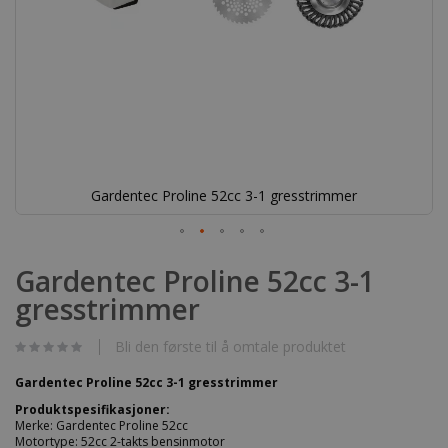
Gardentec Proline 52cc 3-1 gresstrimmer
Gå
til
Gardentec Proline 52cc 3-1
begynnelsen
gresstrimmer
av
bildegalleri
Bli den første til å omtale produktet
Gardentec Proline 52cc 3-1 gresstrimmer
Produktspesifikasjoner:
Merke: Gardentec Proline 52cc
Motortype: 52cc 2-takts bensinmotor