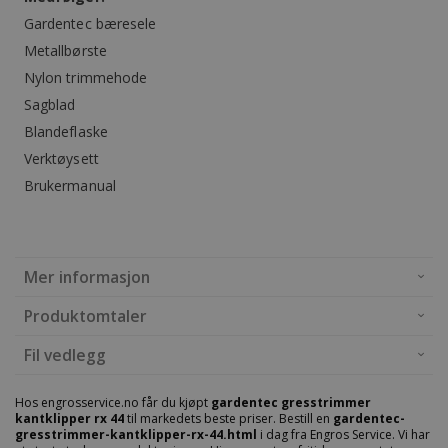
Gardentec bæresele
Metallbørste
Nylon trimmehode
Sagblad
Blandeflaske
Verktøysett
Brukermanual
Mer informasjon
Produktomtaler
Fil vedlegg
Hos engrosservice.no får du kjøpt
gardentec gresstrimmer
kantklipper rx 44
til markedets beste priser. Bestill en
gardentec-
gresstrimmer-kantklipper-rx-44.html
i dag fra Engros Service. Vi har