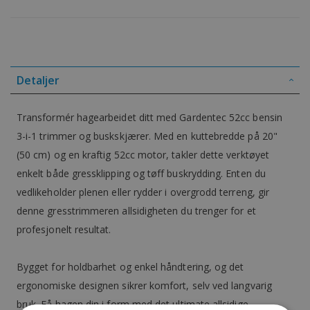
Detaljer
Transformér hagearbeidet ditt med Gardentec 52cc bensin
3-i-1 trimmer og buskskjærer. Med en kuttebredde på 20"
(50 cm) og en kraftig 52cc motor, takler dette verktøyet
enkelt både gressklipping og tøff buskrydding. Enten du
vedlikeholder plenen eller rydder i overgrodd terreng, gir
denne gresstrimmeren allsidigheten du trenger for et
profesjonelt resultat.
Bygget for holdbarhet og enkel håndtering, og det
ergonomiske designen sikrer komfort, selv ved langvarig
bruk. Få hagen din i form med det ultimate allsidige