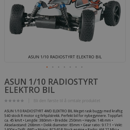
ASUN 1/10 RADIOSTYRT ELEKTRO BIL
Gå
til
ASUN 1/10 RADIOSTYRT
begynnelsen
ELEKTRO BIL
av
bildegalleri
Bli den første til å omtale produktet
ASUN 1/10 RADIOSTYRT 4WD ELEKTRO BIL Meget rask buggy med kraftig
540 stock R motor og firhjulstrekk. Perfekt bil for nybegynnere. Toppfart
ca. 45 km/t • Lengde: 380mm • Bredde: 250mm • Høyde: 148 mm •
Akselavstand: 268mm • Dekk diameter: 85mm • Gear ratio: 9.17:1 • Vekt:
1400g • Drift: 4WD • Motor: RC540 R Stock engine • Radio: AM 27 Mhz •