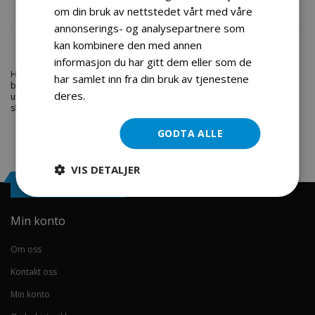
om din bruk av nettstedet vårt med våre
Mer informasjon
annonserings- og analysepartnere som
Produktomtaler
kan kombinere den med annen
informasjon du har gitt dem eller som de
Hos engrosservice.no får du kjøpt
elektrisk rc buggy
til markedets
har samlet inn fra din bruk av tjenestene
beste priser. Bestill en
undefined
i dag fra Engros Service. Vi har et stort
deres.
Les mer
utvalg av produkter innen: Hjem, sport og fritids segmentet. Velkommen
skal du være.
GODTA ALLE
VIS DETALJER
Engrosservice.no
Min konto
Om oss
Kontakt oss
Min konto