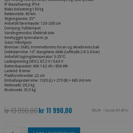
IP-klassifisering: IP54
Maks belastning:130 kg
Rekkevidde: 80 km
Stigningsevne: 25°
Anbefalt førerhøyde: 120–200 cm
Demping: Fulldempet
Varslingsmodus: Elektrisk tute
Innebygget tyverialarm: Ja
Gass: Håndgass
Bremser: EABS, trommelbrems foran og skivebrems bak
Dekkstørrelse: 10" slangeløse dekk (Lufttrykk 2.8-3,4 bar)
Anbefalt lagringstemperatur: 5-25℃
Ladespenning (VDC): 67,2 V / 54,6 V
Batterikapasitet: 60V 14,5 Ah / 858 Wh
Ladetid: 8 timer
Plattformbredde: 22 cm
Emballasjestørrelse: 1320 (L) × 270 (B) × 665 (H) mm
Nettovekt: 29,3 kg
Bruttovekt: 35,5 kg
kr 13 990,00
kr 11 990,00
Spesialpris
SKU
I Scoot N14Pro
Legg i handlekurv