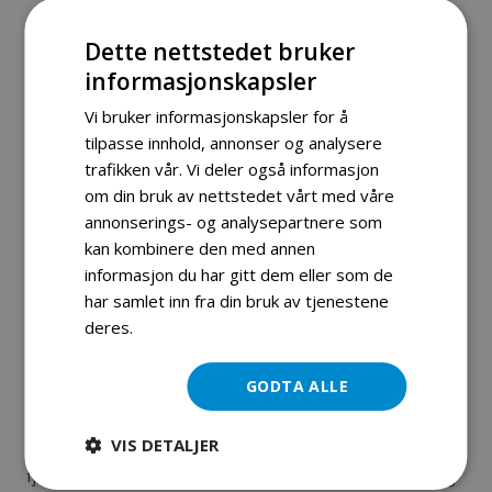
sparkesykkelen deg friheten til å komme deg dit du vil – raskt
Dette nettstedet bruker
og effektivt.
informasjonskapsler
Den robuste konstruksjonen i aluminiumslegering og
Vi bruker informasjonskapsler for å
avansert fjæring både foran og bak sørger for en stabil og
tilpasse innhold, annonser og analysere
komfortabel kjøreopplevelse, selv på ujevnt underlag.
trafikken vår. Vi deler også informasjon
om din bruk av nettstedet vårt med våre
De store 10-tommers slangeløse dekkene gir godt grep og
annonserings- og analysepartnere som
høy slitestyrke. Høy ytelse og lang rekkevidde.
kan kombinere den med annen
informasjon du har gitt dem eller som de
Den kraftige børsteløse motoren leverer opptil 1400W
har samlet inn fra din bruk av tjenestene
deres.
Les mer
toppeffekt, noe som gir rask akselerasjon og evne til å takle
bakker med opptil 25° stigning.
GODTA ALLE
Det store litiumbatteriet på 60V gir deg opptil 80 km
VIS DETALJER
rekkevidde på én lading. Komfort og kontroll Med avansert
fjæring både foran og bak, kombinert med bred ståplate og