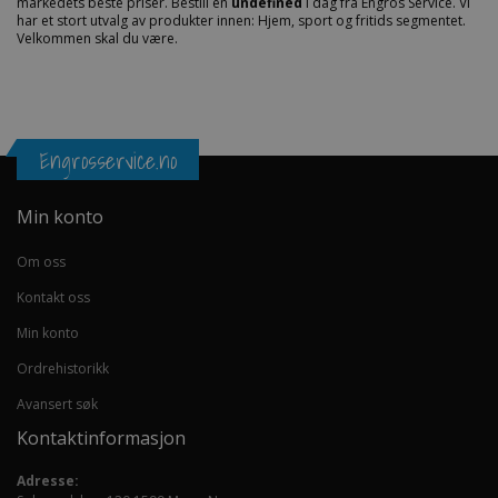
markedets beste priser. Bestill en
undefined
i dag fra Engros Service. Vi
har et stort utvalg av produkter innen: Hjem, sport og fritids segmentet.
Velkommen skal du være.
Engrosservice.no
Min konto
Om oss
Kontakt oss
Min konto
Ordrehistorikk
Avansert søk
Kontaktinformasjon
Adresse: