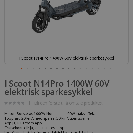
I Scoot N14Pro 1400W 60V elektrisk sparkesykkel
Gå
til
I Scoot N14Pro 1400W 60V
begynnelsen
elektrisk sparkesykkel
av
bildegalleri
Bli den første til å omtale produktet
Motor: Børsteløs 1000W Nominell, 1400W maks effekt
Toppfart: 20 km/t med sperre, 50 km/t uten sperre
App:Ja, Bluetooth App
Cruisekontroll: Ja, kan justeres i appen
Lys: Kraftig hvitt lys foran, sideblinklys og rødt lys bak