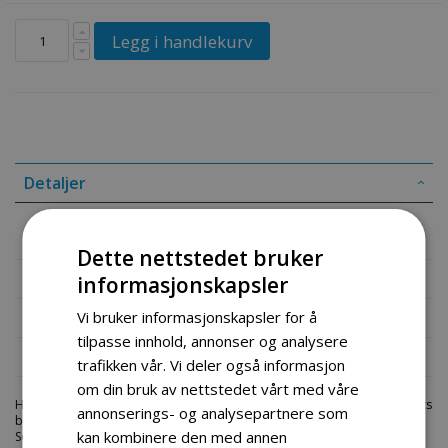
Legg i handlekurv
Detaljer
Luftfilter 11 hk snøfreser
Dette nettstedet bruker
Mer informasjon
informasjonskapsler
Vi bruker informasjonskapsler for å
Produktomtaler
tilpasse innhold, annonser og analysere
Fil vedlegg
trafikken vår. Vi deler også informasjon
om din bruk av nettstedet vårt med våre
Hos engrosservice.no får du kjøpt
www engrosservice no
til markedets
annonserings- og analysepartnere som
beste priser. Bestill en
www-engrosservice-no.html
i dag fra Engros
kan kombinere den med annen
Service. Vi har et stort utvalg av produkter innen: Hjem, sport og fritids