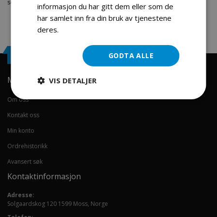
segmentet. Velkommen skal du være.
informasjon du har gitt dem eller som de
har samlet inn fra din bruk av tjenestene
deres.
Les mer
Engrosservice.no
GODTA ALLE
Min konto
VIS DETALJER
Om oss
Kontakt oss
Min konto
Ordrehistorikk
Avansert søk
Kontaktinformasjon
Adresse:
Solgaardskog 120 1599 Moss, Norge