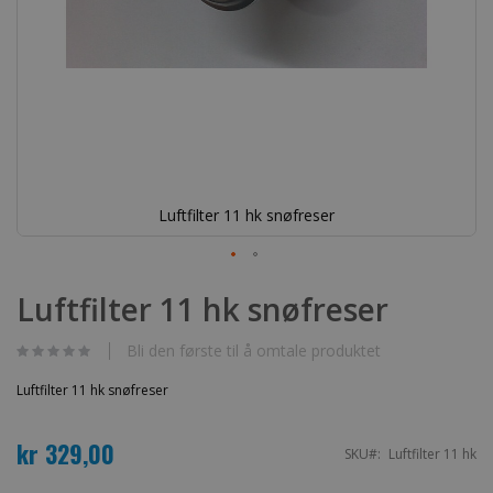
Luftfilter 11 hk snøfreser
Gå
til
Luftfilter 11 hk snøfreser
begynnelsen
av
bildegalleri
Bli den første til å omtale produktet
Luftfilter 11 hk snøfreser
kr 329,00
SKU
Luftfilter 11 hk