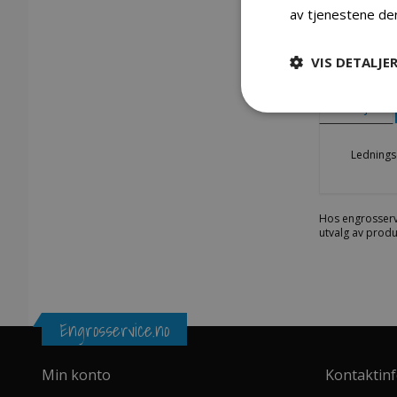
av tjenestene de
VIS DETALJE
Gå
til
begynnelsen
Detaljer
av
bildegalleri
Lednings
Hos engrosserv
utvalg av produ
Engrosservice.no
Min konto
Kontaktin