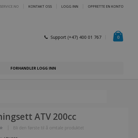
SERVICE.NO
KONTAKT OSS
LOGG INN
OPPRETTE EN KONTO
Handlek
varer
0
Support (+47) 400 01 767
FORHANDLER LOGG INN
ingsett ATV 200cc
Bli den første til å omtale produktet