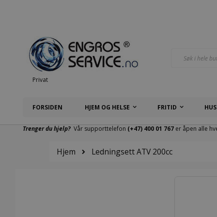
Hopp
til
innhold
Søk
Privat
FORSIDEN
HJEM OG HELSE
FRITID
HUS
Trenger du hjelp?
Vår supporttelefon
(+47) 400 01 767
er åpen alle hv
Hjem
Ledningsett ATV 200cc
Gå
til
slutten
av
bildegalleri