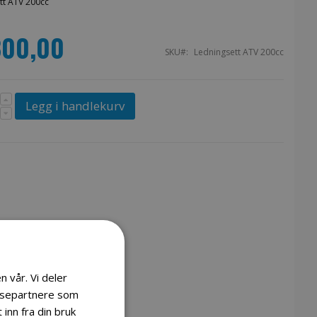
tt ATV 200cc
800,00
SKU
Ledningsett ATV 200cc
Legg i handlekurv
n vår. Vi deler
lysepartnere som
inn fra din bruk