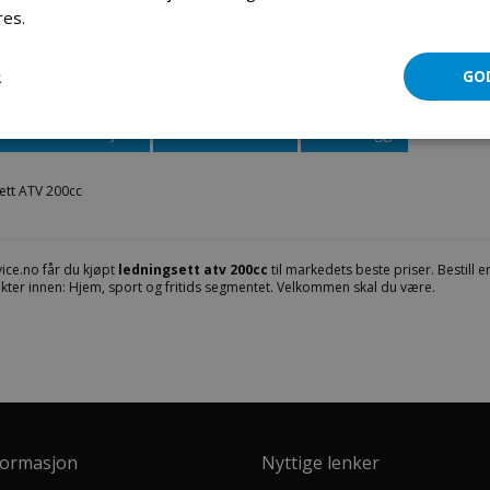
res.
Les mer
Ledningsett ATV 200cc
R
GO
Mer informasjon
Produktomtaler
Fil vedlegg
ett ATV 200cc
ice.no får du kjøpt
ledningsett atv 200cc
til markedets beste priser. Bestill e
kter innen: Hjem, sport og fritids segmentet. Velkommen skal du være.
formasjon
Nyttige lenker