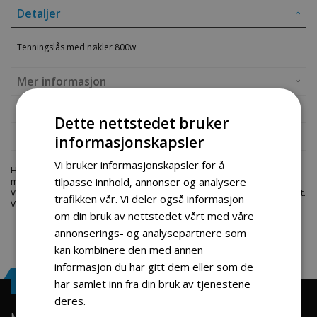
Detaljer
Tenningslås med nøkler 800w
Mer informasjon
Produktomtaler
Dette nettstedet bruker
Fil vedlegg
informasjonskapsler
Vi bruker informasjonskapsler for å
Hos engrosservice.no får du kjøpt
tenningslas med nokler 800w
til
tilpasse innhold, annonser og analysere
markedets beste priser. Bestill en
goped-deler
i dag fra Engros Service.
Vi har et stort utvalg av produkter innen: Hjem, sport og fritids segmentet.
trafikken vår. Vi deler også informasjon
Velkommen skal du være.
om din bruk av nettstedet vårt med våre
annonserings- og analysepartnere som
kan kombinere den med annen
informasjon du har gitt dem eller som de
Engrosservice.no
har samlet inn fra din bruk av tjenestene
deres.
Les mer