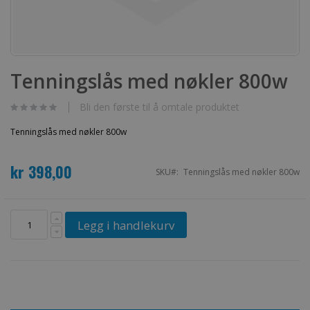
Gå
til
Tenningslås med nøkler 800w
begynnelsen
av
bildegalleri
Bli den første til å omtale produktet
Tenningslås med nøkler 800w
kr 398,00
SKU
Tenningslås med nøkler 800w
Legg i handlekurv