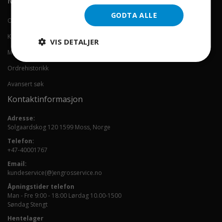
Min konto
GODTA ALLE
Om oss
Kontakt oss
VIS DETALJER
Min konto
Ordrehistorikk
Avansert søk
Kontaktinformasjon
Adresse:
Solgaardskog 120 1599 Moss, Norge
Telefon:
+47-40001767
Email:
kundeservice(@)engrosservice.no
Åpningstider telefon
Man - Fre 9:00 - 18:00 Lørdag 10.00-1500
Søndag Stengt
Hentelager