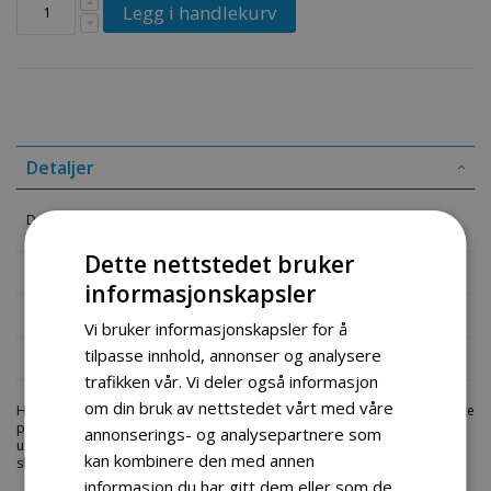
Legg i handlekurv
Detaljer
Driftbelte (420-3M) Reim til 120W Evo elektrisk sparkesykkel
Dette nettstedet bruker
Mer informasjon
informasjonskapsler
Produktomtaler
Vi bruker informasjonskapsler for å
tilpasse innhold, annonser og analysere
Fil vedlegg
trafikken vår. Vi deler også informasjon
om din bruk av nettstedet vårt med våre
Hos engrosservice.no får du kjøpt
driftbelte 420 3m
til markedets beste
priser. Bestill en
goped-deler
i dag fra Engros Service. Vi har et stort
annonserings- og analysepartnere som
utvalg av produkter innen: Hjem, sport og fritids segmentet. Velkommen
kan kombinere den med annen
skal du være.
informasjon du har gitt dem eller som de