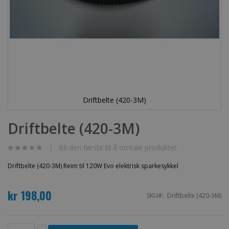
Driftbelte (420-3M)
Gå
til
Driftbelte (420-3M)
begynnelsen
av
bildegalleri
Bli den første til å omtale produktet
Driftbelte (420-3M) Reim til 120W Evo elektrisk sparkesykkel
kr 198,00
SKU
Driftbelte (420-3M)