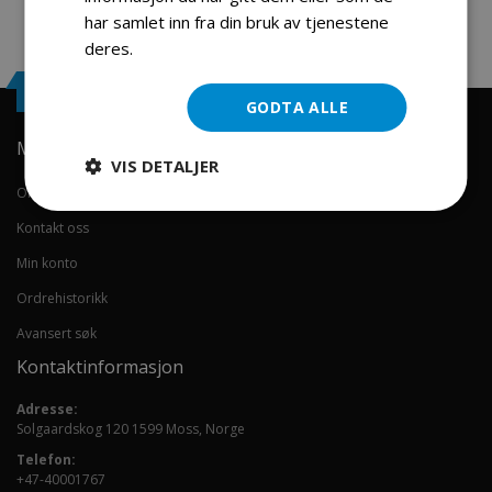
har samlet inn fra din bruk av tjenestene
deres.
Les mer
Engrosservice.no
GODTA ALLE
Min konto
VIS DETALJER
Om oss
Kontakt oss
Min konto
Ordrehistorikk
Avansert søk
Kontaktinformasjon
Adresse:
Solgaardskog 120 1599 Moss, Norge
Telefon:
+47-40001767