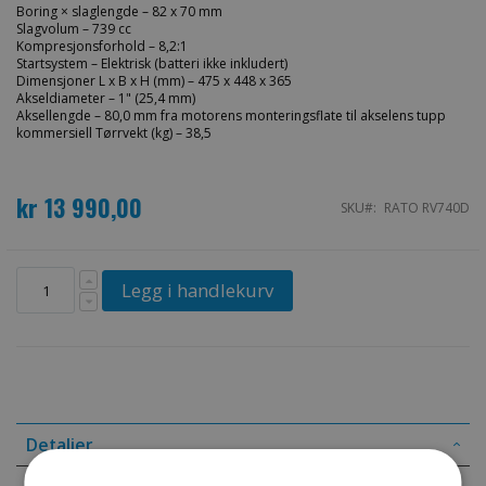
Boring × slaglengde – 82 x 70 mm
Slagvolum – 739 cc
Kompresjonsforhold – 8,2:1
Startsystem – Elektrisk (batteri ikke inkludert)
Dimensjoner L x B x H (mm) – 475 x 448 x 365
Akseldiameter – 1" (25,4 mm)
Aksellengde – 80,0 mm fra motorens monteringsflate til akselens tupp
kommersiell Tørrvekt (kg) – 38,5
kr 13 990,00
SKU
RATO RV740D
Legg i handlekurv
Detaljer