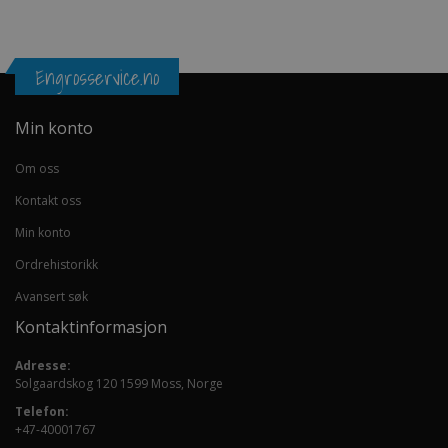
Engrosservice.no
Min konto
Om oss
Kontakt oss
Min konto
Ordrehistorikk
Avansert søk
Kontaktinformasjon
Adresse:
Solgaardskog 120 1599 Moss, Norge
Telefon:
+47-40001767