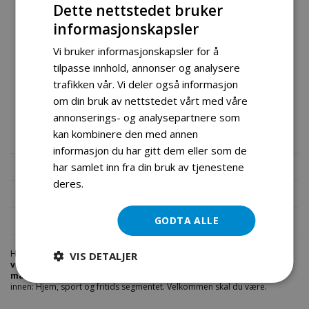
Dette nettstedet bruker
Denne V-Twin-motoren med vertikal aksel er en kommersiell
informasjonskapsler
motor med støpejernssylinder og elektrisk startsystem, klar
til å drive industri- og landbruksutstyr med høyt moment ved
Vi bruker informasjonskapsler for å
lavere (2500) o/min, komplett med eksosanlegg.
tilpasse innhold, annonser og analysere
trafikken vår. Vi deler også informasjon
Hovedegenskapene til disse RV-motorene: De er
om din bruk av nettstedet vårt med våre
lettstartede, har høy ytelse og lang levetid, noe som er
annonserings- og analysepartnere som
grunnen til at de brukes av Husqvarna og Kärcher.
kan kombinere den med annen
informasjon du har gitt dem eller som de
Mer informasjon
har samlet inn fra din bruk av tjenestene
deres.
Les mer
Produktomtaler
Fil vedlegg
GODTA ALLE
Hos engrosservice.no får du kjøpt
rv v twin motor 17 5kw 739cc
VIS DETALJER
vertikal aksel
til markedets beste priser. Bestill en
entreprenad-
maskiner
i dag fra Engros Service. Vi har et stort utvalg av produkter
innen: Hjem, sport og fritids segmentet. Velkommen skal du være.