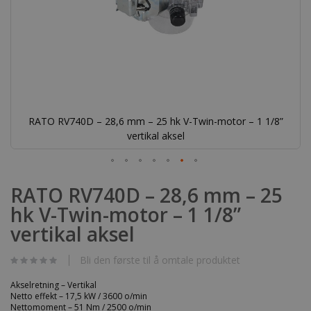
RATO RV740D – 28,6 mm – 25 hk V-Twin-motor – 1 1/8”
vertikal aksel
Gå
til
RATO RV740D – 28,6 mm – 25
begynnelsen
hk V-Twin-motor – 1 1/8”
av
bildegalleri
vertikal aksel
Bli den første til å omtale produktet
Akselretning – Vertikal
Netto effekt – 17,5 kW / 3600 o/min
Nettomoment – 51 Nm / 2500 o/min