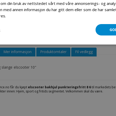
 om din bruk av nettstedet vårt med våre annonserings- og ana
 med annen informasjon du har gitt dem eller som de har samlet 
Elscooter dekk & slange 10’’
res.
Les mer
R
GO
Mer informasjon
Produktomtaler
Fil vedlegg
 slange elscooter 10"
ice.no får du kjøpt
elscooter bakhjul punkteringsfritt 8 6
til markedets bes
kter innen: Hjem, sport og fritids segmentet. Velkommen skal du være.