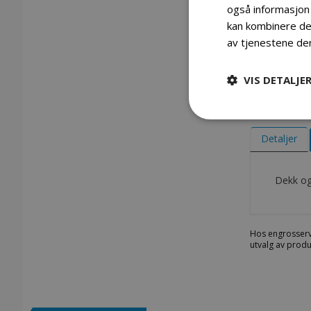
også informasjon
kan kombinere den
av tjenestene de
VIS DETALJE
Gå
til
begynnelsen
Detaljer
av
bildegalleri
Dekk og
Hos engrosserv
utvalg av produ