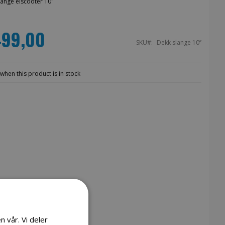
lange elscooter 10"
499,00
SKU
Dekk slange 10’’
when this product is in stock
n vår. Vi deler