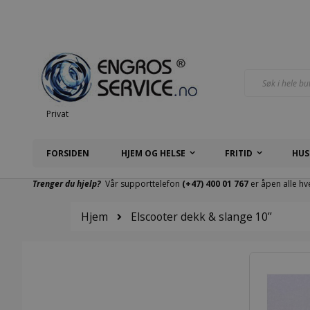
Hopp
til
innhold
Søk
Privat
FORSIDEN
HJEM OG HELSE
FRITID
HUS
Trenger du hjelp?
Vår supporttelefon
(+47) 400 01 767
er åpen alle hv
Hjem
Elscooter dekk & slange 10’’
Gå
til
slutten
av
bildegalleri