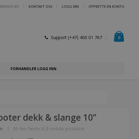
SERVICE.NO
KONTAKT OSS
LOGG INN
OPPRETTE EN KONTO
Handlek
varer
0
Support (+47) 400 01 767
FORHANDLER LOGG INN
ooter dekk & slange 10’’
Bli den første til å omtale produktet