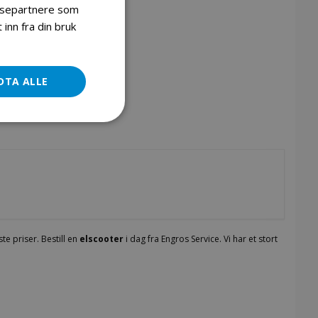
lysepartnere som
inn fra din bruk
Elscooter dekk & slange 10’’
DTA ALLE
te priser. Bestill en
elscooter
i dag fra Engros Service. Vi har et stort