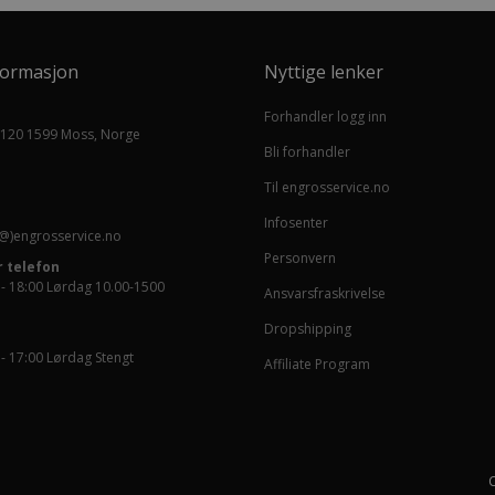
formasjon
Nyttige lenker
Forhandler logg inn
 120 1599 Moss, Norge
Bli forhandler
Til engrosservice.no
Infosenter
@)engrosservice.no
Personvern
 telefon
 - 18:00 Lørdag 10.00-1500
Ansvarsfraskrivelse
Dropshipping
 - 17:00 Lørdag Stengt
Affiliate Program