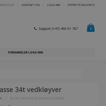
SERVICE.NO
KONTAKT OSS
LOGG INN
OPPRETTE EN KONTO
Handlek
varer
0
Support (+47) 400 01 767
FORHANDLER LOGG INN
asse 34t vedkløyver
Bli den første til å omtale produktet