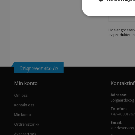
Girkasse
Hos engrosserv
av produkter in
Engrosservice.no
Min konto
Kontaktin
Adresse:
Om oss
Solgaardskog
Kontakt oss
Telefon:
+47-40001767
Min konto
Email:
Ordrehistorikk
kundeservice(
Avansert søk