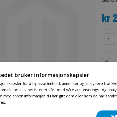
Girkasse 
kr 
tedet bruker informasjonskapsler
jonskapsler for å tilpasse innhold, annonser og analysere trafikke
 om din bruk av nettstedet vårt med våre annonserings- og ana
 med annen informasjon du har gitt dem eller som de har samlet 
res.
Les mer
Mer informasjon
Produktomtaler
Fil vedlegg
R
GO