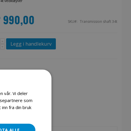
34t vedkløyver
2 990,00
SKU
Transmission shaft 34t
Legg i handlekurv
n vår. Vi deler
lysepartnere som
inn fra din bruk
DTA ALLE