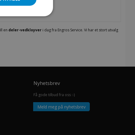
ll en
deler-vedkloyver
i dag fra Engros Service. Vi har et stort utvalg
Nyhetsbrev
Få gode tilbud fra oss :-)
Meld meg på nyhetsbrev