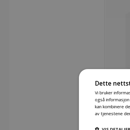
Dette netts
Vi bruker informas
også informasjon
kan kombinere den
Gå
av tjenestene de
til
begynnelsen
Detaljer
av
VIS DETALJE
bildegalleri