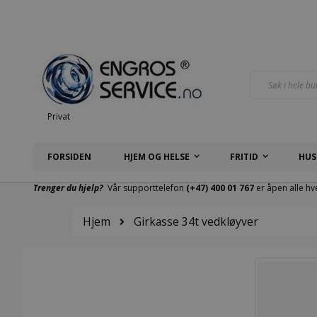
Hopp
til
innhold
Søk
Privat
FORSIDEN
HJEM OG HELSE
FRITID
HUS
Trenger du hjelp?
Vår supporttelefon
(+47) 400 01 767
er åpen alle hv
Hjem
Girkasse 34t vedkløyver
Gå
til
slutten
av
bildegalleri