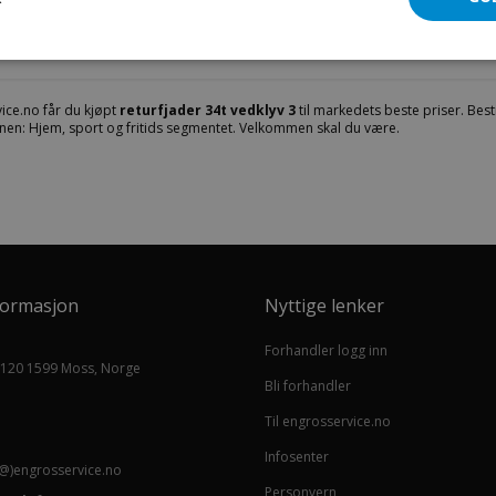
 34t vedkløyver
ice.no får du kjøpt
returfjader 34t vedklyv 3
til markedets beste priser. Besti
nen: Hjem, sport og fritids segmentet. Velkommen skal du være.
formasjon
Nyttige lenker
Forhandler logg inn
 120 1599 Moss, Norge
Bli forhandler
Til engrosservice.no
Infosenter
@)engrosservice.no
Personvern