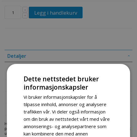
Legg i handlekurv
Detaljer
Lader e rider 48v 12ah
Dette nettstedet bruker
Mer informasjon
informasjonskapsler
Vi bruker informasjonskapsler for å
Produktomtaler
tilpasse innhold, annonser og analysere
Fil vedlegg
trafikken vår. Vi deler også informasjon
om din bruk av nettstedet vårt med våre
Hos engrosservice.no får du kjøpt
lader e rider
til markedets beste
annonserings- og analysepartnere som
priser. Bestill en
deler-trasykkel
i dag fra Engros Service. Vi har et stort
kan kombinere den med annen
utvalg av produkter innen: Hjem, sport og fritids segmentet. Velkommen