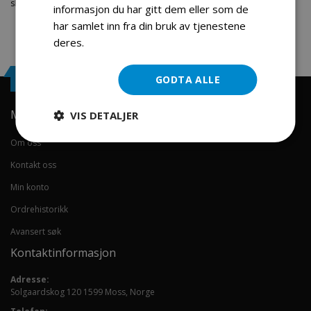
skal du være.
informasjon du har gitt dem eller som de
har samlet inn fra din bruk av tjenestene
deres.
Les mer
Engrosservice.no
GODTA ALLE
Min konto
VIS DETALJER
Om oss
Kontakt oss
Min konto
Ordrehistorikk
Avansert søk
Kontaktinformasjon
Adresse:
Solgaardskog 120 1599 Moss, Norge