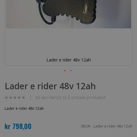
Lader e rider 48v 12ah
Gå
til
Lader e rider 48v 12ah
begynnelsen
av
bildegalleri
Bli den første til å omtale produktet
Lader e rider 48v 12ah
kr 798,00
SKU
Lader e rider 48v 12ah