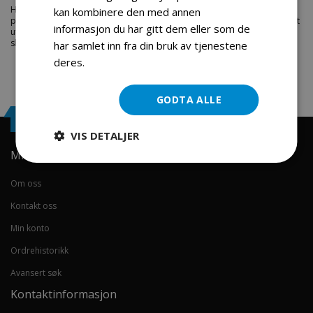
Hos engrosservice.no får du kjøpt
tanklokk z1311
til markedets beste
kan kombinere den med annen
priser. Bestill en
deler-snofreser
i dag fra Engros Service. Vi har et stort
informasjon du har gitt dem eller som de
utvalg av produkter innen: Hjem, sport og fritids segmentet. Velkommen
skal du være.
har samlet inn fra din bruk av tjenestene
deres.
Les mer
GODTA ALLE
Engrosservice.no
VIS DETALJER
Min konto
Om oss
Kontakt oss
Min konto
Ordrehistorikk
Avansert søk
Kontaktinformasjon