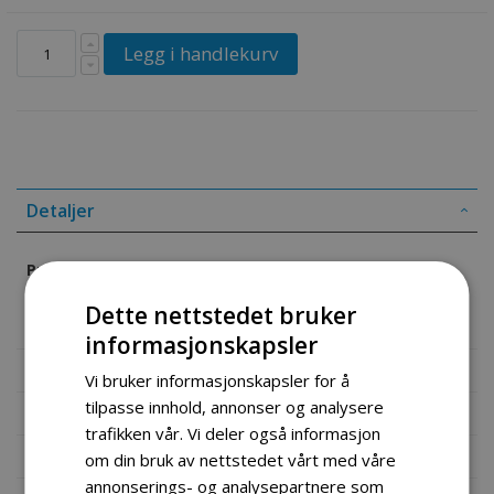
Legg i handlekurv
Detaljer
Produkt informasjon
Dette nettstedet bruker
Vridbart tanklokk med 5mm tetningspakning
informasjonskapsler
Mer informasjon
Vi bruker informasjonskapsler for å
tilpasse innhold, annonser og analysere
Produktomtaler
trafikken vår. Vi deler også informasjon
Fil vedlegg
om din bruk av nettstedet vårt med våre
annonserings- og analysepartnere som