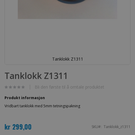
Tanklokk Z1311
Gå
til
Tanklokk Z1311
begynnelsen
av
bildegalleri
Bli den første til å omtale produktet
Produkt informasjon
Vridbart tanklokk med 5mm tetningspakning
kr 299,00
SKU
Tanklokk_z1311