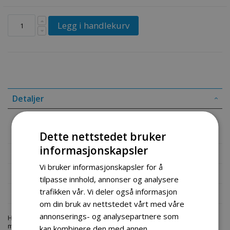
Legg i handlekurv
Detaljer
Innfesting beltehendel11 hp snøfreser 2 stk
Dette nettstedet bruker
informasjonskapsler
Mer informasjon
Vi bruker informasjonskapsler for å
Produktomtaler
tilpasse innhold, annonser og analysere
trafikken vår. Vi deler også informasjon
Fil vedlegg
om din bruk av nettstedet vårt med våre
annonserings- og analysepartnere som
Hos engrosservice.no får du kjøpt
spade 11 hp snofreser 1
til
markedets beste priser. Bestill en
deler-snofreser
i dag fra Engros
kan kombinere den med annen