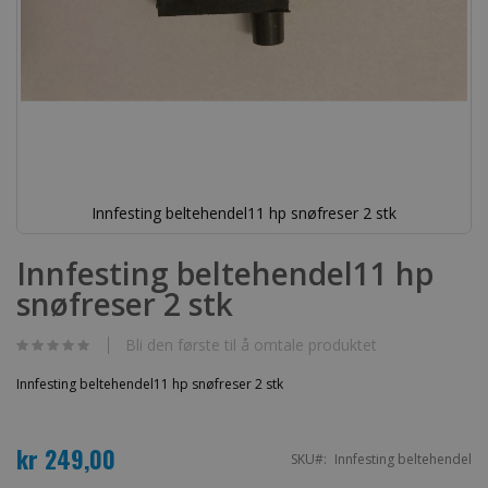
Innfesting beltehendel11 hp snøfreser 2 stk
Gå
til
Innfesting beltehendel11 hp
begynnelsen
snøfreser 2 stk
av
bildegalleri
Bli den første til å omtale produktet
Innfesting beltehendel11 hp snøfreser 2 stk
kr 249,00
SKU
Innfesting beltehendel