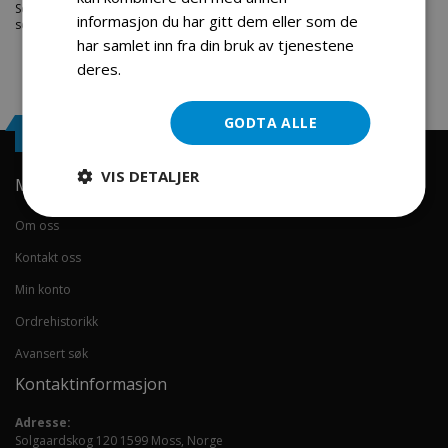
Service. Vi har et stort utvalg av produkter innen: Hjem, sport og fritids
informasjon du har gitt dem eller som de
segmentet. Velkommen skal du være.
har samlet inn fra din bruk av tjenestene
deres.
Les mer
GODTA ALLE
Engrosservice.no
VIS DETALJER
Min konto
Om oss
Kontakt oss
Min konto
Ordrehistorikk
Avansert søk
Kontaktinformasjon
Adresse:
Solgaardskog 120 1599 Moss, Norge