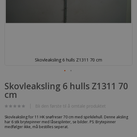
Skovleaksling 6 hulls Z1311 70 cm
Gå
til
Skovleaksling 6 hulls Z1311 70
begynnelsen
cm
av
bildegalleri
Bli den første til å omtale produktet
Skovleaksling for 11 HK snøfreser 70 cm med spirkilehull. Denne aksling
har 6 stk brytepinner med låsesplinter, se bilder. PS: Brytepinner
medfølger ikke, må bestilles seperat.