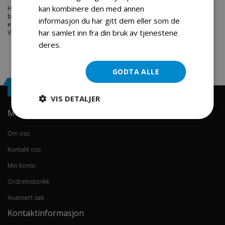
kan kombinere den med annen
Hos engrosservice.no får du kjøpt
skovleaksling 6 hulls
til markedets
beste priser. Bestill en
deler-snofreser
i dag fra Engros Service. Vi har
informasjon du har gitt dem eller som de
et stort utvalg av produkter innen: Hjem, sport og fritids segmentet.
har samlet inn fra din bruk av tjenestene
Velkommen skal du være.
deres.
Les mer
GODTA ALLE
Engrosservice.no
VIS DETALJER
Min konto
Om oss
Kontakt oss
Min konto
Ordrehistorikk
Avansert søk
Kontaktinformasjon