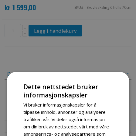
kr 1 599,00
SKU
Skovleaksling 6 hulls 70cm
Legg i handlekurv
Detaljer
Dette nettstedet bruker
Skovleaksling for 11 HK snøfreser. 70 cm med sporkilehull.
informasjonskapsler
Mer informasjon
Vi bruker informasjonskapsler for å
tilpasse innhold, annonser og analysere
Produktomtaler
trafikken vår. Vi deler også informasjon
Fil vedlegg
om din bruk av nettstedet vårt med våre
annonserings- og analysepartnere som